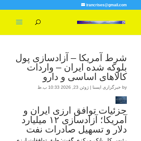
irancrises@gmail.com
شرط آمریکا – آزادسازی پول
بلوکه شده ایران – واردات
کالاهای اساسی و دارو
by
خبرگزاری ایسنا
|
ژوئن 23, 2026 10:33 ب.ظ
جزئیات توافق ارزی ایران و
آمریکا؛ آزادسازی ۱۲ میلیارد
دلار و تسهیل صادرات نفت
رئیس‌ کل بانک مرکزی گفت: طبق توافقات ارزی