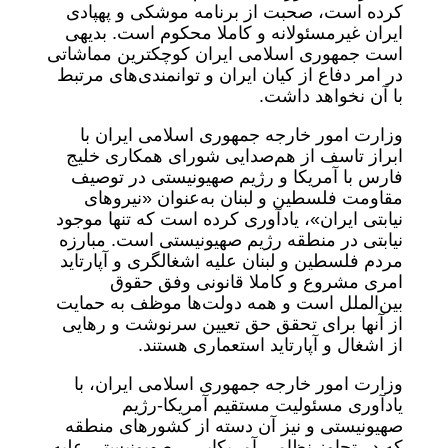
کرده است، صحبت از برنامه موشکی و پهپادی
ایران غیرمسئولانه و کاملا محکوم است. بدیهی
است جمهوری اسلامی ایران کوچکترین مماشاتی
در امر دفاع از کیان ایران و توانمندی‌های مرتبط
با آن نخواهد داشت.
وزارت امور خارجه جمهوری اسلامی ایران با
ابراز تاسف از هم‌صدایی شورای همکاری خلیج
فارس با آمریکا و رژیم صهیونیستی در توصیف
مقاومت فلسطین و لبنان به‌عنوان «نیروهای
نیابتی ایران»، یادآوری کرده است که تنها موجود
نیابتی در منطقه رژیم صهیونیستی است‌. مبارزه
مردم فلسطین و لبنان علیه اشغالگری و آپارتاید
امری مشروع و کاملا قانونی وفق حقوق
بین‌الملل است و همه دولت‌ها موظف به حمایت
از آنها برای تحقق حق تعیین سرنوشت و رهایی
از اشغال و آپارتاید استعماری هستند.
وزارت امور خارجه جمهوری اسلامی ایران، با
یادآوری مسئولیت مستقیم آمریکا-رژیم
صهیونیستی و نیز آن دسته از کشورهای منطقه
که در تجاوز نظامی آمریکایی – صهیونیستی علیه