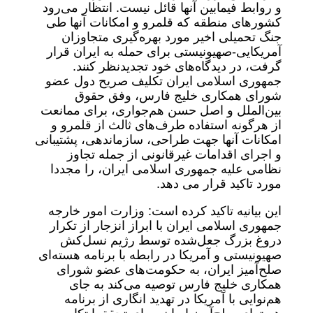
و روابط فیمابین آنها قائل نیست. انتظار می‌رود
کشورهای منطقه‌ که قلمرو و امکانات آنها طی
جنگ تحمیلی اخیر مورد بهره‌گیری متجاوزان
آمریکایی-صهیونیستی برای حمله به ایران قرار
گرفت، در دیدگاه‌های خود تجدیدنظر کنند.
جمهوری اسلامی ایران تکلیف صریح دول عضو
شورای همکاری خلیج فارس، وفق حقوق
بین‌الملل و اصل حسن هم‌جواری، برای ممانعت
از هرگونه استفاده طرف‌های ثالث از قلمرو و
امکانات آنها جهت طراحی، سازماندهی، پشتیبانی
و اجرای اقدامات غیرقانونی از جمله تجاوز
نظامی علیه جمهوری اسلامی ایران، را مجددا
مورد تاکید قرار می دهد.
این بیانیه تاکید کرده است: وزارت امور خارجه
جمهوری اسلامی ایران با ابراز انزجار از تکرار
دروغ بزرگ جعل‌شده توسط رژیم نسل‌کش
صهیونیستی و آمریکا در رابطه با برنامه هسته‌ای
صلح‌آمیز ایران، به حکومت‌های عضو شورای
همکاری خلیج فارس توصیه می‌کند به جای
هم‌نوایی با آمریکا در تهدید انگاری از برنامه