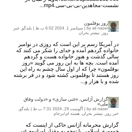
نشست-مجاهدین-بی-بی-سی.mp4...
روز بوقلمون
ali nazer
by
|
سپتامبر 1, 2024 6:02 ب.ظ
|
بلندگو
,
خبر
روز
,
نیشتر بحران
در آمریکا رسم بر این است که روزی در نوامبر
خانواده گردهم آمده و خدای را شکر می کنند که
سالی گذشت و هنوز خانواده هست و گردهم
آمده است. بچه ها به این روز می گویند «روز
بوقلمون» چرا که از اول سال چشم به راه این
روز هستند تا بوقلمونی کشته شود و در فر برشته
شده و با هزار و...
گزارش آژانس، «غنی سازی» و «دولت وفاق
ملی»
ali nazer
by
|
آگوست 29, 2024 7:31 ب.ظ
|
بلندگو
,
خبر روز
,
نیشتر بحران
,
هسته ای/برجام
گزارش محرمانه آژانس حاکی از اینست که
جمهوری اسلامی با توجه به مقدار اورانیوم غنی