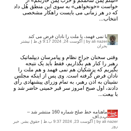
«سِلمٌ لِمَن سالَمَکُم وَ حَربٌ‌ لِمَن حارَبَکُم» از
خواست «خونخواهی» به سوی این منطق هُل داد
که در هر زمانی می بایست راهکار مشخصی
انتخاب...
یا نمی فهمد، یا ملت را نادان فرض می کند
ali nazer
by
|
آگوست 24, 2024 9:17 ق.ظ
|
نیشتر
بحران
وقتی سخنان جراح نظام و پیامرسان دیپلماتیک
رهبر را کنار هم بگذاریم، فقط باید یک نتیجه
بگیریم که پزشکیان هم نمی فهمد و هم ملت را
نادان فرض گرفته است. وی پس از اینکه مجلس
نشینان به اذن رهبر، به تمام وزرای پیشنهادی رأی
دادند، اول صبح امروز سر قبر خمینی حاضر شد و
با بیعت...
ماهنامه خط صلح شماره 160 منتشر شد –
پ.د.اف
ali nazer
by
|
آگوست 23, 2024 9:37 ب.ظ
|
حقوق بشر
,
خبر
روز