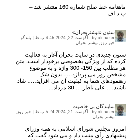
ماهنامه خط صلح شماره 160 منتشر شد –
پ.د.اف
ستون «نیشتربحران»
ali nazer
by
|
آگوست 22, 2024 4:45 ب.ظ
|
بلندگو
,
خبر روز
,
نیشتر بحران
ستون جدیدی در سایت بحران آغاز به فعالیت
کرده که از ویژگی بخصوصی برخودار است. متن
هر مطلب بین 150- 300 واژه و به موضوع
مشخص روز می پردازد….. بدون شک
رهنمودهای شما به کیفیت آن می افزاید….. شاد
باشید…. علی ناظر…. 30 مرداد...
نمایندگان بی خاصیت
ali nazer
by
|
آگوست 21, 2024 5:24 ب.ظ
|
خبر روز
,
نیشتر بحران
امروز مجلس شورای اسلامی به همه وزرای
پیشنهادی رأی مثبت داد و می شود گفت که