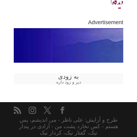
Advertisement
به زودی
دیر و زود داره
طرح و آرایش: علی ناظر - می اندیشم، پس
هستم - کس نخارد پشت من - آزادی در پندار
نیک، گفتار نیک، کردار نیک