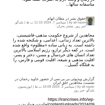
متاسفانه سالها...
حقوق بشر در مظان اتهام
ali nazer
by
|
سپتامبر 7, 2024 11:15 ب.ظ
|
بلندگو
,
خبر روز
,
نیشتر بحران
مجاهدین از شروع حکومت مذهبی-فاشیستی،
بالاترین تعداد زندانی، اعدامی، و شکنجه شده را
داشته است. به زبانی ساده «مظلوم» واقع شده
است. در کفه دیگر ترازو، رژیم اسلامی بالاترین
تعداد انسان های خردسال و مسن، دختر و پسر،
اقلیت مذهبی و شیعه، اقلیت قومی و فارس، را
به قتلگاه گسیل...
گزارش ویدیوئی بی بی سی از حضور جاوید رحمان در
نشست مجاهدین خلق ایران
ali nazer
by
|
سپتامبر 3, 2024 10:09 ب.ظ
|
اپوزیسیون
,
بلندگو
,
خبر روز
https://irancrises.info/wp-
content/uploads/2024/09/جاوید-رحمان-در-