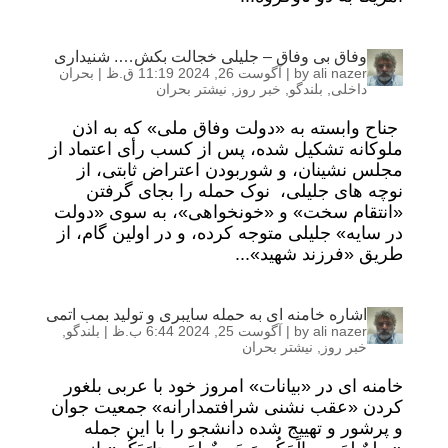
وفاق بی وفاق – جلیلی خجالت بکش…. شنیداری
ali nazer
by
|
آگوست 26, 2024 11:19 ق.ظ
|
بحران
داخلی
,
بلندگو
,
خبر روز
,
نیشتر بحران
جناح وابسته به «دولت وفاق ملی» که به اذن
ملوکانه تشکیل شده، پس از کسب رأی اعتماد از
مجلس نشینان، و شوربودن اعتراض ثابتی، از
نوچه های جلیلی، نوک حمله را بجای گرفتن
«انتقام سخت» و «خونخواهی»، به سوی «دولت
در سایه» جلیلی متوجه کرده، و در اولین گام، از
طریق «فرزند شهید»...
اشاره خامنه ای به حمله سایبری و تولید بمب اتمی
ali nazer
by
|
آگوست 25, 2024 6:44 ب.ظ
|
بلندگو
,
خبر روز
,
نیشتر بحران
خامنه ای در «بیانات» امروز خود با عربی بلغور
کردن «عقب نشنی شرافتمدارانه» جمعیت جوان
و پرشور و تهییج شده دانشجو را با این جمله