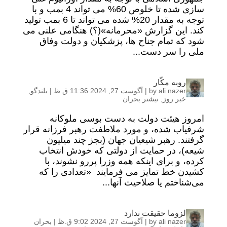
سازی شده تا خلوص 60% می تواند 4 بمب و با
توجه به مقدار 20% شده می تواند تا 6 بمب تولید
کند. این گزارش «محرمانه»(؟) هنگامی علنی می
شود که تمام جناح ها، پزشکیان و دولت وفاق
ملی را سر دست...
روبه مکّار
ali nazer
by
|
آگوست 27, 2024 11:36 ق.ظ
|
بلندگو
,
خبر روز
,
نیشتر بحران
امروز هیئت دولت به دست بوسی ملوکانه
شرفیاب شده، و مورد ملاطفت رهبر فرزانه قرار
گرفتند. رهبر شیعیان جهان (بجز چند میلیون
شیعه)، در حمایت از دولتی که خودش انتخاب
کرده، و برای اینکه همه وزرا پررو نشوند، با
کشیدن خط تمایز می فرمایند «تعدادی را که
می‌شناختم یا صلاحیت آنها...
لزوما حقیقت ندارد
ali nazer
by
|
آگوست 27, 2024 9:02 ق.ظ
|
بحران