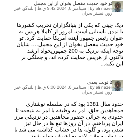
تو خود حدیث مفصل بخوان از این مجمل
ali nazer
by
|
سپتامبر 8, 2024 9:42 ق.ظ
|
بلندگو
,
خبر
روز
,
نیشتر بحران
دیک چینی که یکی از بنیانگزاران تخریب کشورها
با تمدن باستانی است، امروز از کاملا هریس به
عنوان رئیس جمهور آینده آمریکا حمایت کرد. تو
خود حدیث مفصل بخوان از این مجمل…. شایان
توجه اینکه نزدیک به 200 جمهوریخواه ارشد
تاکنون از هریس حمایت کرده اند، و جملگی بر
این نکته...
تا نوبت یعدی
ali nazer
by
|
سپتامبر 8, 2024 6:00 ق.ظ
|
بلندگو
,
خبر
روز
,
نیشتر بحران
حدود سال 1381 بود که در سلسله نوشتاری
«مجاهدین خلق، امر به وظیفه یا امر به نتیجه» تا
حدودی به چرائی حضور مجاهدین در نزدیکی مرز
ایران پرداختم. در آن روزها تیغ ها در حال تیز
شدن بود، و گلوله ها در خشاب گذاشته می شد تا
در زمان و وقت لازم به اشرف حمله شود.