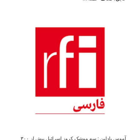
آموس یادلین : سه موشک کروز اسرائیل بیش از ٣٠٠