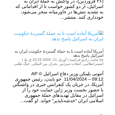
(۲۶ فروردین)، در واکنش به حملۀ ایران به
اسرائیل، از دو کشور خواست تا از اقداماتی که
به تشدید تنش‌ها در خاورمیانه منجر می‌شود،
خودداری کنند. منتشر...
آمریکا آماده است تا به حملۀ گستردۀ حکومت ایران به
اسرائیل پاسخ بدهد
by
سایت رادیو فرانسه
|
آوریل 11, 2024 10:24 ق.ظ
|
امنیتی/نظامی
,
انتخاب سردبیر
,
بحران بین المللی
,
جنگ طلبی
آنتونی بلینکن وزیر دفاع اسرائیل © AP
11/04/2024 – 09:12 جو بایدن، رئیس جمهوری
آمریکا، در جریان یک کنفرانس خبری در واشنگتن
با حضور نخست وزیر ژاپن حمایت خود را از
اسرائیل در مقابل تهدیدهای حملۀ جمهوری
اسلامی ایران “خدشه‌ناپذیر” خواند. او گفت...