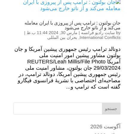
جان بولتون : ترامپ پس از پیروزی با ایران معامله
می‌کند و از ناتو خارج می‌شود
by
سایت رادیو فرانسه
|
مارس 30, 2024 11:44 ب.ظ
|
International Conflicts
,
بحران بین المللی
دونالد ترامپ رئیس جمهوری پیشین آمریکا و جان
بولتون مشاور پیشین امور امنیت ملی
آمریکا REUTERS/Leah Millis/File Photo
29/03/2024 جان بولتون، مشاور امنیت ملی
رئیس جمهوری پیشین آمریکا، دونالد ترامپ، در
مصاحبه‌ای اختصاصی با نشریۀ فرانسوی فیگارو
گفته است که ترامپ و...
جستجو
آگوست 2026