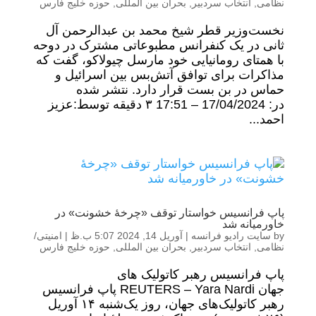
نظامی
,
انتخاب سردبیر
,
بحران بین المللی
,
حوزه خلیج فارس
نخست‌وزیر قطر شیخ محمد بن عبدالرحمن آل
ثانی در یک کنفرانس مطبوعاتی مشترک در دوحه
با همتای رومانیایی خود مارسل چیولاکو، گفت که
مذاکرات برای توافق آتش‌بس بین اسرائیل و
حماس در بن بست قرار دارد. نتشر شده
در: 17/04/2024 – 17:51 ۳ دقیقه توسط:عزیز
احمد...
پاپ فرانسیس خواستار توقف «چرخۀ خشونت» در
خاورمیانه شد
by
سایت رادیو فرانسه
|
آوریل 14, 2024 5:07 ب.ظ
|
امنیتی/
نظامی
,
انتخاب سردبیر
,
بحران بین المللی
,
حوزه خلیج فارس
پاپ فرانسیس رهبر کاتولیک های
جهان REUTERS – Yara Nardi پاپ فرانسیس
رهبر کاتولیک‌های جهان، روز یک‌شنبه ۱۴ آوریل