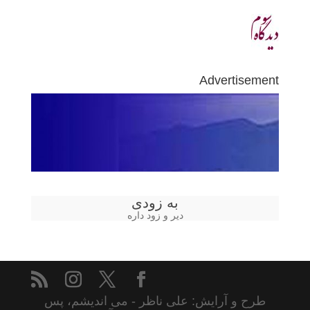
Advertisement
به زودی
دیر و زود داره
طرح و آرایش: علی ناظر - می اندیشم، پس