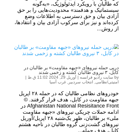
که طالبان با رویکرد ایدئولوژیک، «به‌گونه
سیستماتیک و هدفمند» محدودیت‌هایی را بر حق
آزادی بیان و حق دسترسی به اطلاعات وضع
کرده‌اند و نیز برای سرکوب آزادی بیان و انتقادها،
از روش...
درپی حمله نیروهای «جبهه مقاومت» بر طالبان در
کابل، ۳ نیروی طالبان کشته و زخمی شدند
by
سایت رادیو فرانسه
|
آوریل 29, 2024 11:02 ق.ظ
|
امنیتی/نظامی
,
انتخاب سردبیر
,
غرب آسیا
خودروهای نظامی طالبان که در حمله ۲۸ اپریل
جبهه مقاومت در کابل، هدف قرار گرفتند. ©
Afghanistan National Resisitance Front در
ادامه حملات چریکی نیروهای «جبهه مقاومت
ملی» بر طالبان، ظهر یک‌شنبه ۲۸ اپریل/آوریل
نیروهای گشت‌زنی گروه طالبان در ناحیه هشتم
کابل، هدف حمله...