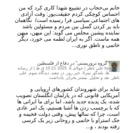
خانم بی‌حجاب در تشییع شهدا کاری کرد که من
احساس کوچکی کردم حقیقت‌پور: وقت آزادی
های اجتماعی سیاسی فرا رسیده است/ نگاهمان
باید پر کردن گسل بین مردم و مسئولین باشد
نماینده پیشین مجلس می گوید: این میهن، میهن
همه ماست. اگر به ایران لطمه می خورد، دیگر
خاتمی و ناطق نوری...
“گروه تروریستی” در دفاع از فلسطین
by
علی ناظر
|
جولای 6, 2025 10:21 ق.ظ
|
از رسانه
ها
,
بلندگو
,
تیتر4
,
خبر روز
,
در تبعید
,
دیدگاه سوم
,
علی
ناظر
,
نقد و تحلیل
,
نیشتر بحران
,
یادداشت
شاید برای شهروندان کشورهای اروپایی و
آمریکایی قانونی که در پارلمان انگلستان تصویب
شده، یک پدیده جدید باشد، اما برای ما ایرانی ها
که با برچسب زدن ها آشنا هستیم، یک امر عادی
است، چرا که سالها پیش، وقتی دولت فخیمه و
جک استراو با خاتمی و روحانی زیر یک کرسی
رفته بودند ، و...