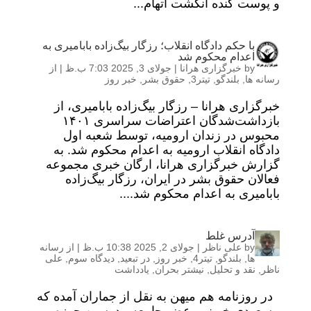
و پوست کنده انگشت اتهام...
با حکم دادگاه انقلاب؛ رزگار بیگ‌زاده بابامیری به
اعدام محکوم شد
by
خبرگزاری هرانا
|
جولای 3, 2025 7:03 ب.ظ
|
از
رسانه ها
,
بلندگو
,
تیتر3
,
حقوق بشر
,
خبر روز
خبرگزاری هرانا – رزگار بیگ‌زاده بابامیری، از
بازداشت‌شدگان اعتراضات سراسری ۱۴۰۱
محبوس در زندان ارومیه، توسط شعبه اول
دادگاه انقلاب ارومیه به اعدام محکوم شد. به
گزارش خبرگزاری هرانا، ارگان خبری مجموعه
فعالان حقوق بشر در ایران، رزگار بیگ‌زاده
بابامیری به اعدام محکوم شد....
آدرس غلط
by
علی ناظر
|
جولای 2, 2025 10:38 ب.ظ
|
از رسانه
ها
,
بلندگو
,
تیتر4
,
خبر روز
,
در تبعید
,
دیدگاه سوم
,
علی
ناظر
,
نقد و تحلیل
,
نیشتر بحران
,
یادداشت
در روزنامه هم میهن به نقل از جماران آمده که