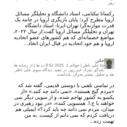
روز
رکسانا نیکنامی، استاد دانشگاه و تحلیلگر مسائل
اروپا مطرح کرد؛ پایان بازیگری اروپا در جامه یک
قدرت موازنه‌گر/ تهران-ایرنا- استاد دانشگاه
تهران و تحلیلگر مسائل اروپا گفت:از سال ۲۰۲۲،
مواضع خصمانه‌ای که هم کشورهای عضو اتحادیه
اروپا و هم خود اتحادیه در قبال ایران اتخاذ...
خائن
by
علی ناظر
|
جولای 1, 2025 8:52 ب.ظ
|
از رسانه ها
,
بلندگو
,
تیتر4
,
خبر روز
,
در تبعید
,
دیدگاه سوم
,
علی ناظر
,
نقد و تحلیل
,
نیشتر بحران
,
یادداشت
در تماسی تلفنی با دوستی قدیمی، گفته شد که
«مردم گیج هستند». «نمی دانند چه کنند.» «از
یکسو به کشور تهاجم شده، و از سویی دیگر نمی
خواهند با ج.ا. همسویی کنند»، «در نبود رهبری در
میدان، مردم نمی دانند چه باید کرد؟» ایمیلی هم
دریافت کردم که نمی دانم از کیست. به من
تهمت زده...