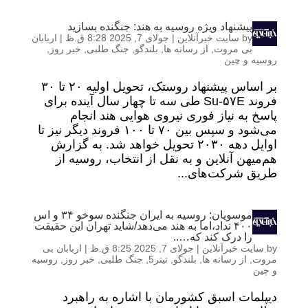
پیشنهاد ویژه روسیه به هند: جنگنده بسازید
by
سایت خبرآنلاین
|
جولای 7, 2025 8:28 ق.ظ
|
اربابان
بی مروت
,
از رسانه ها
,
بلندگو
,
جنگ طلبی
,
خبر روز
,
روسیه و چین
بر اساس پیشنهاد روستک، تحویل اولیه ۲۰ تا ۳۰
فروند Su-۵۷E طی سه تا چهار سال آینده برای
پاسخ به نیاز فوری نیروی هوایی هند انجام
می‌شود و سپس بین ۷۰ تا ۱۰۰ فروند دیگر نیز تا
اوایل دهه ۲۰۳۰ تحویل خواهد شد. به گزارش
هم‌میهن آنلاین و به نقل از انتخاب، روسیه از
طریق شرکت‌های...
موسویان: روسیه به ایران جنگنده سوخو ۳۴ و اس
۴۰۰ نداد،اما به هند می‌دهد/شاید تهران این حقیقت
را درک کند که…..
by
سایت خبرآنلاین
|
جولای 7, 2025 8:25 ق.ظ
|
اربابان بی
مروت
,
از رسانه ها
,
بلندگو
,
تیتر5
,
جنگ طلبی
,
خبر روز
,
روسیه
و چین
دیپلمات اسبق کشورمان با اشاره به راهبرد