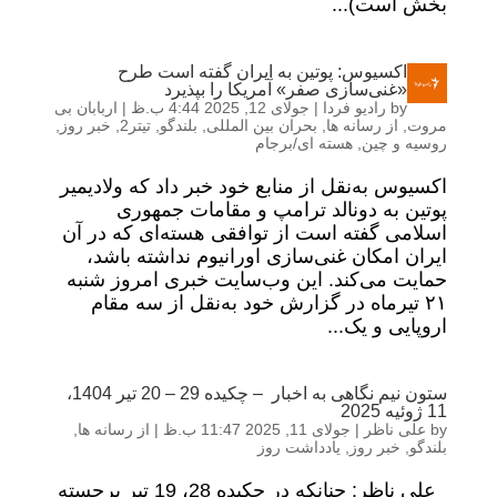
بخش است)...
اکسیوس: پوتین به ایران گفته است طرح
«غنی‌سازی صفر» آمریکا را بپذیرد
by
رادیو فردا
|
جولای 12, 2025 4:44 ب.ظ
|
اربابان بی
مروت
,
از رسانه ها
,
بحران بین المللی
,
بلندگو
,
تیتر2
,
خبر روز
,
روسیه و چین
,
هسته ای/برجام
اکسیوس به‌نقل از منابع خود خبر داد که ولادیمیر
پوتین به دونالد ترامپ و مقامات جمهوری
اسلامی گفته است از توافقی هسته‌ای که در آن
ایران امکان غنی‌سازی اورانیوم نداشته باشد،
حمایت می‌کند. این وب‌سایت خبری امروز شنبه
۲۱ تیرماه در گزارش خود به‌نقل از سه مقام
اروپایی و یک...
ستون نیم نگاهی به اخبار – چکیده 29 – 20 تیر 1404،
11 ژوئیه 2025
by
علی ناظر
|
جولای 11, 2025 11:47 ب.ظ
|
از رسانه ها
,
بلندگو
,
خبر روز
,
یادداشت روز
علی ناظر: چنانکه در چکیده 28، 19 تیر برجسته