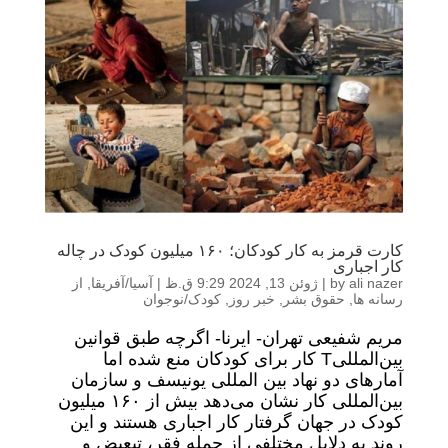
کارت قرمز به کار کودکان؛ ۱۶۰ میلیون کودک در چاله
کار اجباری
ali nazer
by
|
ژوئن 13, 2024 9:29 ق.ظ
|
آسیا/آفریقا
,
از
رسانه ها
,
حقوق بشر
,
خبر روز
,
کودک/نوجوان
مریم شفیعی تهران- ایرنا- اگرچه طبق قوانین
بین‌المللیT کار برای کودکان منع شده اما
آمارهای دو نهاد بین المللی یونیسف و سازمان
بین‌المللی کار نشان می‌دهد بیش از ۱۶۰ میلیون
کودک در جهان گرفتار کار اجباری هستند و این
روند به دلایل مختلفی از جمله فقر، تبعیض و