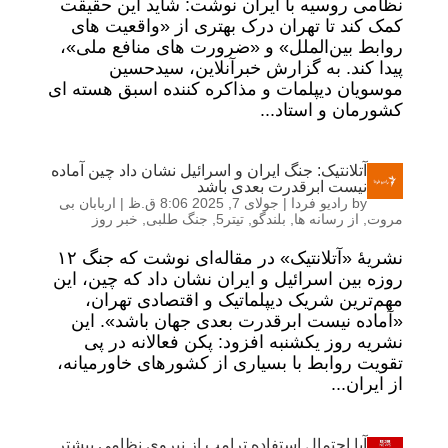
نظامی روسیه با ایران نوشت: شاید این حقیقت
کمک کند تا تهران درک بهتری از «واقعیت های
روابط بین‌الملل» و «ضرورت های منافع ملی»،
پیدا کند. به گزارش خبرآنلاین، سیدحسین
موسویان دیپلمات و مذاکره کننده اسبق هسته ای
کشورمان و استاد...
آتلانتیک: جنگ ایران و اسرائیل نشان داد چین آماده
نیست ابرقدرت بعدی باشد
by
رادیو فردا
|
جولای 7, 2025 8:06 ق.ظ
|
اربابان بی
مروت
,
از رسانه ها
,
بلندگو
,
تیتر5
,
جنگ طلبی
,
خبر روز
نشریهٔ «آتلانتیک» در مقاله‌ای نوشت که جنگ ۱۲
روزه بین اسرائیل و ایران نشان داد که چین، این
مهم‌ترین شریک دیپلماتیک و اقتصادی تهران،
«آماده نیست ابرقدرت بعدی جهان باشد». این
نشریه روز یکشنبه افزود: پکن فعالانه در پی
تقویت روابط با بسیاری از کشورهای خاورمیانه،
از ایران...
آیا احتمال استفاده ترامپ از نیروی نظامی بیشتر