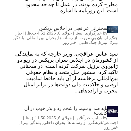
مطرح کرده بودند، در عمل تا چه حد محدود
است. این روزنامه با اشاره...
سخنرانی عراقچی در اجلاس بریکس
by
خبرگزاری ایسنا
|
جولای 6, 2025 4:51 ب.ظ
|
اخبار
جنگ
,
اربابان بی مروت
,
از رسانه ها
,
بحران بین المللی
,
بلندگو
,
تیتر2
,
تیتر5
,
جنگ طلبی
,
خبر روز
سید عباس عراقچی، وزیر خارجه که به نمایندگی
از کشورمان در اجلاس سران بریکس در ریو دو
ژانیروی برزیل شرکت کرده است، در سخنانی
تاکید کرد، منشور ملل متحد و نظام حقوقی
بین‌المللی برخاسته از آن باید حافظ تمامیت
ارضی و حاکمیت ملی دولت‌ها در برابر امیال
مخرب و اراده‌های...
باید صدا و سیما را شخم زد و بذر خوب در آن
کاشت/
by
سایت خبرآنلاین
|
جولای 6, 2025 11:50 ق.ظ
|
اجتماعی/فرهنگی
,
از رسانه ها
,
بحران داخلی
,
بلندگو
,
تیتر1
,
خبر روز