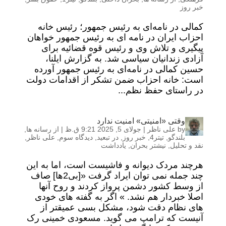
خبر روز
کمالی در نامه‌ای به رئیس جمهور؛ رئیس خانه
احزاب ایران در نامه ای به رئیس جمهور خواهان
پیگیری و تلاش وی و رئیس قوه قضائیه برای
آزادی زندانیان سیاسی شد. به گزارش ایلنا،
حسین کمالی در نامه‌ای به رئیس جمهور آورده
است: خانه احزاب ضمن تشکر از اقدامات دولت
در راستای حفظ نظم...
وقتی «امنیتی» امنیت ندارد
by
علی ناظر
|
جولای 5, 2025 9:21 ق.ظ
|
از رسانه ها
,
بلندگو
,
تیتر4
,
خبر روز
,
در تبعید
,
دیدگاه سوم
,
علی ناظر
,
نقد و تحلیل
,
نیشتر بحران
,
یادداشت
هرچند مردک دیوانه و فاشیست است، اما به این
چند جمله نمی توان ایراد گرفت «[بی2ها] صاف
از وسط کشور دشمن پرواز کردند و روح آنها
اصلا خبردار هم نشد. » اگر به گفته های خودی
های نظام دقت شود، مشکل بسی عمیقتر از
آنیست که ترامپ می گوید. مسعودی خمینی رک