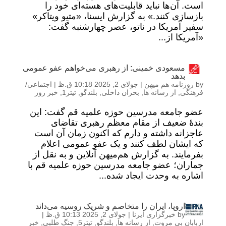
است. آن‌ها نباید قابلیت‌های هسته‌ای خود را
بازسازی کنند.» به گزارش ایسنا، «متیو ویتاکر»
سفیر آمریکا در ناتو، عصر چهارشنبه گفت:
«آمریکا از...
مسعودی خمینی: از رهبری می‌خواهم عفو عمومی
بدهد
by
روزنامه هم میهن
|
جولای 2, 2025 10:18 ق.ظ
|
اجتماعی/
فرهنگی
,
از رسانه ها
,
بحران داخلی
,
بلندگو
,
تیتر1
,
خبر روز
عضو جامعه مدرسین حوزه علمیه قم گفت: این
بندۀ ضعیف از مقام معظم رهبری تقاضای
عاجزانه داشته و دارم که اکنون زمان آن است
که ایشان لطف کنند و یک عفو عمومی اعلام
بفرمایند. به گزارش هم‌میهن آنلاین و به نقل از
جماران؛ عضو جامعه مدرسین حوزه علمیه قم با
اشاره به وحدت ایجاد شده...
اروپا، ایران را متخاصم و شریک روسیه می‌داند
by
خبرگزاری ایرنا
|
جولای 2, 2025 10:13 ق.ظ
|
اربابان بی مروت
,
از رسانه ها
,
بلندگو
,
تیتر5
,
جنگ طلبی
,
خبر