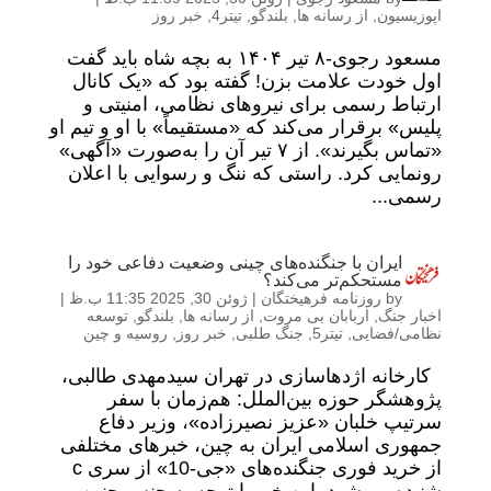
اپوزیسیون
,
از رسانه ها
,
بلندگو
,
تیتر4
,
خبر روز
مسعود رجوی-۸ تیر ۱۴۰۴ به بچه شاه باید گفت
اول خودت علامت بزن! گفته بود که «یک کانال
ارتباط رسمی برای نیروهای نظامی، امنیتی و
پلیس» برقرار می‌کند که «مستقیماً» با او و تیم او
«تماس بگیرند». از ۷ تیر آن را به‌صورت «آگهی»
رونمایی کرد. راستی که ننگ و رسوایی با اعلان
رسمی...
ایران با جنگنده‌های چینی وضعیت دفاعی خود را
مستحکم‌تر می‌کند؟
by
روزنامه فرهیختگان
|
ژوئن 30, 2025 11:35 ب.ظ
|
اخبار جنگ
,
اربابان بی مروت
,
از رسانه ها
,
بلندگو
,
توسعه
نظامی/فضایی
,
تیتر5
,
جنگ طلبی
,
خبر روز
,
روسیه و چین
کارخانه اژدها‌سازی در تهران سیدمهدی طالبی،
پژوهشگر حوزه بین‌الملل: هم‌زمان با سفر
سرتیپ خلبان «عزیز نصیرزاده»، وزیر دفاع
جمهوری اسلامی ایران به چین، خبر‌های مختلفی
از خرید فوری جنگنده‌های «جی-10» از سری c