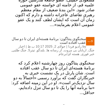
مسعودی خمینی، عضو جامعه مدرسین حوزه
علمیه قم، از خامنه ای خواسته عفو عمومی
صادر شود. «این بندۀ ضعیف از مقام معظم
رهبری تقاضای عاجزانه داشته و دارم که اکنون
زمان آن است که ایشان لطف کنند و یک عفو
عمومی اعلام بفرمایند»....
سخنگوی پنتاگون: برنامهٔ هسته‌ای ایران تا دو سال
عقب افتاده است
by
رادیو فردا
|
جولای 2, 2025 10:17 ب.ظ
|
اخبار
جنگ
,
اربابان بی مروت
,
از رسانه ها
,
بلندگو
,
تیتر5
,
جنگ طلبی
,
خبر فوری
,
هسته ای/برجام
سخنگوی پنتاگون روز چهارشنبه اعلام کرد که
برنامهٔ هسته‌ای ایران تا دو سال عقب افتاده
است. شان پارنل در یک نشست خبری به
خبرنگاران گفت که برآورد رسمی «احتمالاً به دو
سال نزدیک‌تر است». او در این زمینه اضافه کرد:
«ما برنامه آنها را یک تا دو سال تنزل داده‌ایم،
حداقل...