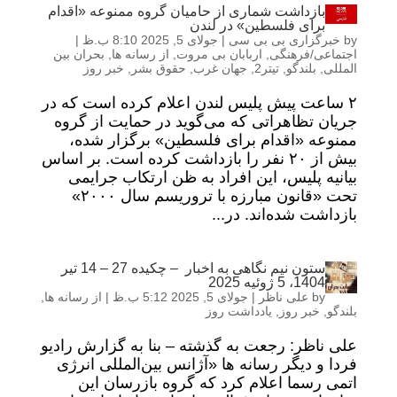
بازداشت شماری از حامیان گروه ممنوعه «اقدام
برای فلسطین» در لندن
by
خبرگزاری بی بی سی
|
جولای 5, 2025 8:10 ب.ظ
|
اجتماعی/فرهنگی
,
اربابان بی مروت
,
از رسانه ها
,
بحران بین
المللی
,
بلندگو
,
تیتر2
,
جهان غرب
,
حقوق بشر
,
خبر روز
۲ ساعت پیش پلیس لندن اعلام کرده است که در
جریان تظاهراتی که می‌گوید در حمایت از گروه
ممنوعه «اقدام برای فلسطین» برگزار شده،
بیش از ۲۰ نفر را بازداشت کرده است. بر اساس
بیانیه پلیس، این افراد به ظن ارتکاب جرایمی
تحت «قانون مبارزه با تروریسم سال ۲۰۰۰»
بازداشت شده‌اند. در...
ستون نیم نگاهی به اخبار – چکیده 27 – 14 تیر
1404، 5 ژوئیه 2025
by
علی ناظر
|
جولای 5, 2025 5:12 ب.ظ
|
از رسانه ها
,
بلندگو
,
خبر روز
,
یادداشت روز
علی ناظر: رجعت به گذشته – بنا به گزارش رادیو
فردا و دیگر رسانه ها «آژانس بین‌المللی انرژی
اتمی رسما اعلام کرد که گروه بازرسان این