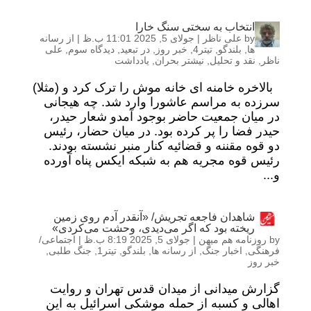
انتخاب به سختی سنگ خارا
by
علی ناظر
|
جولای 5, 2025 11:01 ب.ظ
|
از رسانه
ها
,
بلندگو
,
تیتر4
,
خبر روز
,
در تبعید
,
دیدگاه سوم
,
علی
ناظر
,
نقد و تحلیل
,
نیشتر بحران
,
یادداشت
بالاخره خامنه ای خانه موش را ترک کرد و (مثلا)
سرزده به مراسم عاشورا وارد شد. چه هیجانی
در میان جمعیت حاضر بوجود آمدو شعار حیدر،
حیدر فضا را پر کرده بود. در میان حضار، رئیس
دو قوه مقننه و قضائیه کنار منبر نشسته بودند.
رئیس قوه مجریه هم به شبکه ایکس پناه آورده
و...
شاهدان فاجعه تجریش/ «آنقدر آدم روی زمین
ریخته بود که اگر می‌دیدی، وحشت می‌کردی»
by
روزنامه هم میهن
|
جولای 5, 2025 8:19 ب.ظ
|
اجتماعی/
فرهنگی
,
اخبار جنگ
,
از رسانه ها
,
بلندگو
,
تیتر1
,
جنگ طلبی
,
خبر روز
گزارش میدانی از میدان قدس تهران و روایت
اهالی و کسبه از حمله موشکی اسرائیل به این