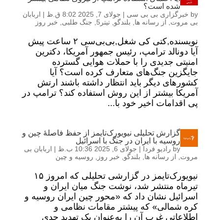
شده است؟
by
خبرگزاری بی بی سی
|
جولای 7, 2025 8:02 ق.ظ
|
اربابان
بی مروت
,
از رسانه ها
,
بلندگو
,
تیتر5
,
جنگ طلبی
,
خبر روز
نویسنده,کتی کی شغل,بی‌بی‌سی ۲ ساعت پیش
آیا دونالد ترامپ، رئیس جمهور آمریکا، دکترین
امنیتی جدیدی را با حملات هوایی گسترده
جایگزین جنگ‌های متعارف کرده است؟ آیا
کشورهای دیگر باید انتظار داشته باشند ارتش
آمریکا بیشتر از این روش استفاده کند؟ ترامپ در
پی اقدامات اخیر خود با...
گزارش تحلیلی نیویورک‌تایمز از حفظ فاصلۀ چین و
روسیه با ایران در جنگ با اسرائیل
by
رادیو فردا
|
جولای 6, 2025 10:36 ب.ظ
|
اربابان بی
مروت
,
از رسانه ها
,
بلندگو
,
خبر روز
,
روسیه و چین
نیویورک‌تایمز در گزارشی تحلیلی که امروز ۱۵
تیرماه منتشر شد، نوشت جنگ میان ایران و
اسرائیل نشان داد که «محور چین ایران روسیه و
کره شمالی» که پیشتر مقامات نظامی و
اطلاعاتی غرب آن را به‌عنوان یک تهدید جدی