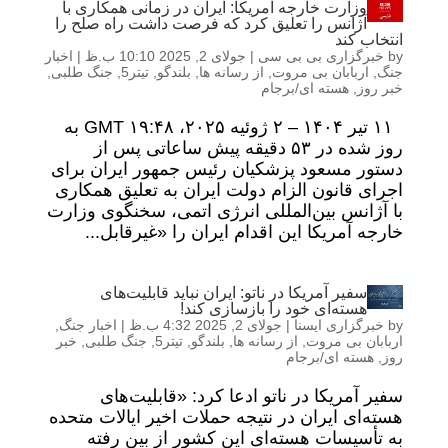
وزارت خارجه آمریکا: ایران در زمانی همکاری با
آژانس را تعلیق کرد که فرصت داشت راه صلح را
انتخاب کند
by
خبرگزاری بی بی سی
|
جولای 2, 2025 10:10 ب.ظ
|
اخبار
جنگ
,
اربابان بی مروت
,
از رسانه ها
,
بلندگو
,
تیتر5
,
جنگ طلبی
,
خبر روز
,
هسته ای/برجام
۱۱ تیر ۱۴۰۴ – ۲ ژوئیه ۲۰۲۵، ۱۹:۴۸ GMT به
روز شده در ۵۳ دقیقه پیش ساعاتی پس از
دستور مسعود پزشکیان رئیس جمهور ایران برای
اجرای قانون الزام دولت ایران به تعلیق همکاری
با آژانس بین‌المللی انرژی اتمی، سخنگوی وزارت
خارجه آمریکا این اقدام ایران را «غیرقابل...
سفیر آمریکا در ناتو: ایران نباید قابلیت‌های
هسته‌ای خود را بازسازی کند!
by
خبرگزاری ایسنا
|
جولای 2, 2025 4:32 ب.ظ
|
اخبار جنگ
,
اربابان بی مروت
,
از رسانه ها
,
بلندگو
,
تیتر5
,
جنگ طلبی
,
خبر
روز
,
هسته ای/برجام
سفیر آمریکا در ناتو ادعا کرد: «قابلیت‌های
هسته‌ای ایران در نتیجه حملات اخیر ایالات متحده
به تأسیسات هسته‌ای این کشور از بین رفته