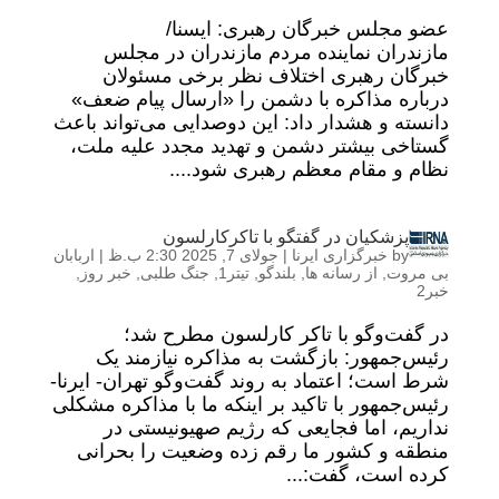
عضو مجلس خبرگان رهبری: ایسنا/
مازندران نماینده مردم مازندران در مجلس
خبرگان رهبری اختلاف نظر برخی مسئولان
درباره مذاکره با دشمن را «ارسال پیام ضعف»
دانسته و هشدار داد: این دوصدایی می‌تواند باعث
گستاخی بیشتر دشمن و تهدید مجدد علیه ملت،
نظام و مقام معظم رهبری شود....
پزشکیان در گفتگو با تاکرکارلسون
by
خبرگزاری ایرنا
|
جولای 7, 2025 2:30 ب.ظ
|
اربابان
بی مروت
,
از رسانه ها
,
بلندگو
,
تیتر1
,
جنگ طلبی
,
خبر روز
,
خبر2
در گفت‌وگو با تاکر کارلسون مطرح شد؛
رئیس‌جمهور: بازگشت به مذاکره نیازمند یک
شرط است؛ اعتماد به روند گفت‌وگو تهران- ایرنا-
رئیس‌جمهور با تاکید بر اینکه ما با مذاکره مشکلی
نداریم، اما فجایعی که رژیم صهیونیستی در
منطقه و کشور ما رقم زده وضعیت را بحرانی
کرده است، گفت:...