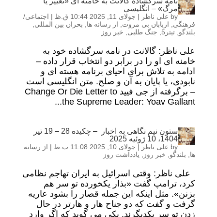
نامه سرگشاده گالانت به خامنه ای «تغییر یا
مرگ» – انگلیسی
by
علی ناظر
|
جولای 11, 2025 10:44 ق.ظ
|
اجتماعی/
فرهنگی
,
اربابان بی مروت
,
از رسانه ها
,
بحران بین المللی
,
بلندگو
,
تیتر5
,
جنگ طلبی
,
خبر روز
علی ناظر: گالانت در نامه سرگشاده خود به
خامنه ای او را در برابر دو انتخاب قرار داده –
ادامه به تلاش برای احیای برنامه هسته ای و
نابودی، یا پایان به آن و صلح. متن انگلیسی است
– برگرفته از جی فیید Change Or Die Letter to
the Supreme Leader: Yoav Gallant...
ستون نیم نگاهی به اخبار – چکیده 28 – 19 تیر
1404، 10 ژوئیه 2025
by
علی ناظر
|
جولای 10, 2025 11:08 ب.ظ
|
از رسانه
ها
,
بلندگو
,
خبر روز
,
یادداشت روز
علی ناظر: وقتی اسرائیل به ایران تهاجم نظامی
کرد، ترامپ گفت «بذار یکخورده تو سر هم
بزنن». مثل اینکه این جمله قصار را بشود عاریه
گرفت و گفت که دو جناح هار و هارتر در حال
زدن تو سر یکدیگرند. یکی می گوید که اگر وارد