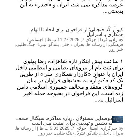
عرصه مذاکره نمی شد، ایران و «حیدر» به این
بدبختی...
کیو آر کُد جنجالی: از فراخوان برای اتحاد تا اتهام
همکاری با اسرائیل
by
رادیو فردا
|
جولای 7, 2025 11:27 ب.ظ
|
اجتماعی/
فرهنگی
,
از رسانه ها
,
بحران داخلی
,
بلندگو
,
تیتر1
,
جنگ طلبی
,
خبر روز
۱ ساعت پیش ابتکار تازه شاهزاده رضا پهلوی
برای ثبت‌ نام از نیروهای نظامی و انتظامی داخل
ایران با عنوان «کارزار همکاری ملی» از طریق
یک کد «کیو آر» به بحث‌های فراوان در میان
گروه‌های منتقد و مخالف جمهوری اسلامی دامن
زده است. این فراخوان در بحبوحه حمله اخیر
اسرائیل به...
دوصدایی مسئولان درباره مذاکره، سیگنال ضعف
به دشمن و تهدیدی برای امنیت ملی است
by
خبرگزاری ایسنا
|
جولای 7, 2025 5:33 ب.ظ
|
از رسانه ها
,
بحران داخلی
,
بلندگو
,
تیتر5
,
جنگ طلبی
,
خبر روز