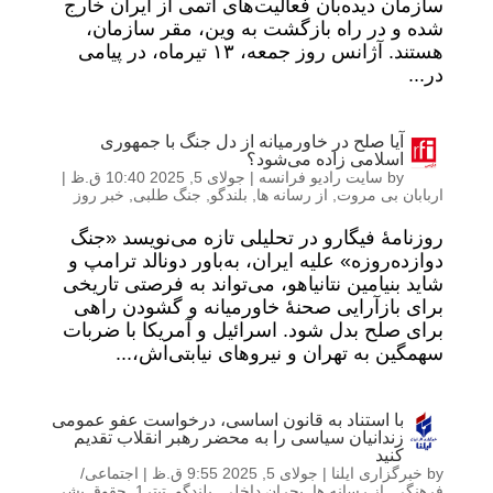
سازمان دیده‌بان فعالیت‌های اتمی از ایران خارج
شده‌ و در راه بازگشت به وین، مقر سازمان،
هستند. آژانس روز جمعه، ۱۳ تیرماه، در پیامی
در...
آیا صلح در خاورمیانه از دل جنگ با جمهوری
اسلامی زاده می‌شود؟
by
سایت رادیو فرانسه
|
جولای 5, 2025 10:40 ق.ظ
|
اربابان بی مروت
,
از رسانه ها
,
بلندگو
,
جنگ طلبی
,
خبر روز
روزنامۀ فیگارو در تحلیلی تازه می‌نویسد «جنگ
دوازده‌روزه» علیه ایران، به‌باور دونالد ترامپ و
شاید بنیامین نتانیاهو، می‌تواند به فرصتی تاریخی
برای بازآرایی صحنۀ خاورمیانه و گشودن راهی
برای صلح بدل شود. اسرائیل و آمریکا با ضربات
سهمگین به تهران و نیروهای نیابتی‌اش،...
با استناد به قانون اساسی، درخواست عفو عمومی
زندانیان سیاسی را به محضر رهبر انقلاب تقدیم
کنید
by
خبرگزاری ایلنا
|
جولای 5, 2025 9:55 ق.ظ
|
اجتماعی/
فرهنگی
,
از رسانه ها
,
بحران داخلی
,
بلندگو
,
تیتر1
,
حقوق بشر
,