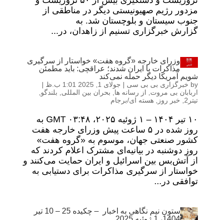
تروریست و دستگیری بیش از ۵۰ تروریست و
مزدور رژیم صهیونیستی دیگر در مناطقی از
جنوب سیستان و بلوچستان شد. به
گزارش خبرگزاری تسنیم از زاهدان، در...
وزرای خارجه «گروه هفت» خواستار از سرگیری
مذاکرات با ایران شدند؛ عراقچی: باید مطمئن
شویم آمریکا دیگر حمله نمی‌کند
by
خبرگزاری بی بی سی
|
جولای 1, 2025 1:01 ب.ظ
|
اربابان بی مروت
,
از رسانه ها
,
بحران بین المللی
,
بلندگو
,
تیتر2
,
خبر روز
,
هسته ای/برجام
۱۰ تیر ۱۴۰۴ – ۱ ژوئیه ۲۰۲۵، ۰۳:۴۸ GMT به
روز شده در ۵ ساعت پیش وزرای خارجه هفت
کشور صنعتی جهان، موسوم به «گروه هفت»
روز دوشنبه در بیانیه‌ای مشترک اعلام کردند که
از آتش‌بس بین اسرائیل و ایران حمایت می‌کنند و
خواستار از سرگیری مذاکرات برای دستیابی به
توافقی در...
ستون نیم نگاهی به اخبار – چکیده 25 – 10 تیر
1404، 1 ژوئیه 2025