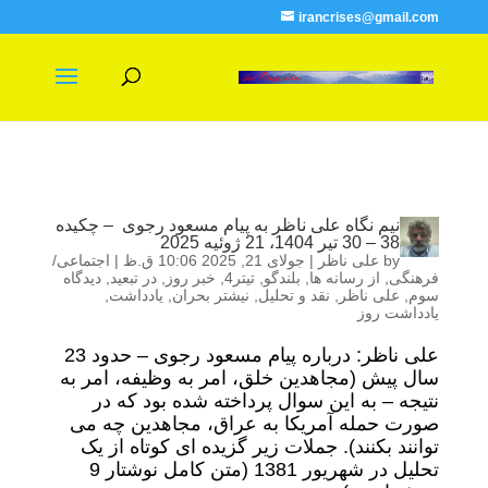
irancrises@gmail.com
نیم نگاه علی ناظر به پیام مسعود رجوی – چکیده
38 – 30 تیر 1404، 21 ژوئیه 2025
by
علی ناظر
|
جولای 21, 2025 10:06 ق.ظ
|
اجتماعی/
فرهنگی
,
از رسانه ها
,
بلندگو
,
تیتر4
,
خبر روز
,
در تبعید
,
دیدگاه
سوم
,
علی ناظر
,
نقد و تحلیل
,
نیشتر بحران
,
یادداشت
,
یادداشت روز
علی ناظر: درباره پیام مسعود رجوی – حدود 23
سال پیش (مجاهدین خلق، امر به وظیفه، امر به
نتیجه – به این سوال پرداخته شده بود که در
صورت حمله آمریکا به عراق، مجاهدین چه می
توانند بکنند). جملات زیر گزیده ای کوتاه از یک
تحلیل در شهریور 1381 (متن کامل نوشتار 9