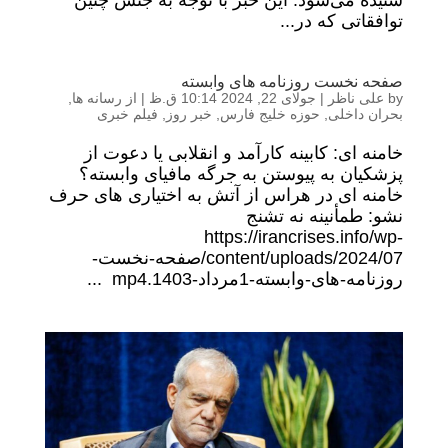
شنیده می‌شود. این خبر با توجه به جنس چنین
توافقاتی که در...
صفحه نخست روزنامه های وابسته
by
علی ناظر
|
جولای 22, 2024 10:14 ق.ظ
|
از رسانه ها
,
بحران داخلی
,
حوزه خلیج فارس
,
خبر روز
,
فیلم خبری
خامنه ای: کابینه کارآمد و انقلابی یا دعوت از
پزشکیان به پیوستن به جرگه مافیای وابسته؟
خامنه ای در هراس از آتش به اختیاری های حرف
نشو: طمأنینه نه تشنج
https://irancrises.info/wp-
content/uploads/2024/07/صفحه-نخست-
روزنامه-های-وابسته-1مرداد-1403.mp4 ...