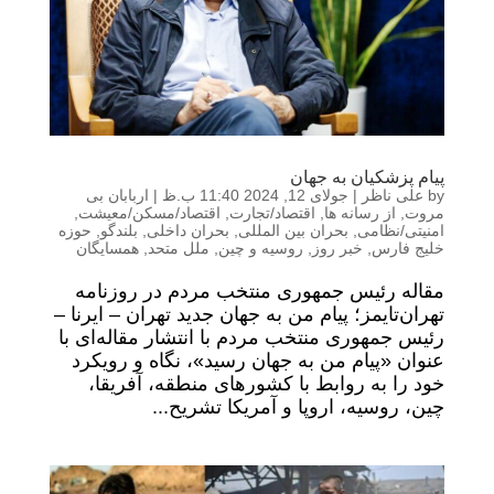
پیام پزشکیان به جهان
by
علی ناظر
|
جولای 12, 2024 11:40 ب.ظ
|
اربابان بی
مروت
,
از رسانه ها
,
اقتصاد/تجارت
,
اقتصاد/مسکن/معیشت
,
امنیتی/نظامی
,
بحران بین المللی
,
بحران داخلی
,
بلندگو
,
حوزه
خلیج فارس
,
خبر روز
,
روسیه و چین
,
ملل متحد
,
همسایگان
مقاله رئیس جمهوری منتخب مردم در روزنامه
تهران‌تایمز؛ پیام من به جهان جدید تهران – ایرنا –
رئیس جمهوری منتخب مردم با انتشار مقاله‌ای با
عنوان «پیام من به جهان رسید»، نگاه و رویکرد
خود را به روابط با کشورهای منطقه، آفریقا،
چین، روسیه، اروپا و آمریکا تشریح...