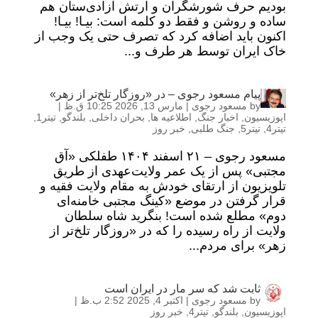
بودیم حرف شورشگران و ارتش آزادی‌ستان هم
ساده و روشن و فقط دو کلمه است: بیـا! بیـا!
اکنون باید اضافه کرد که تصرف حتی یک وجب از
خاک ایران توسط هر طرف و...
پیام مسعود رجوی – در «روزگار تلخ‌تر از زهر»
by
مسعود رجوی
|
مارس 13, 2026 10:25 ق.ظ
|
اپوزیسیون
,
اخبار جنگ
,
اطلاعیه ها
,
بحران داخلی
,
بلندگو
,
تیتر1
,
تیتر4
,
تیتر5
,
جنگ طلبی
,
خبر روز
مسعود رجوی – ۲۱ اسفند ۱۴۰۴ طفلکی «آق
مجتبی» پس از یک عمر ولایت‌عهدی از طریق
تلویزیون از ارتقای خودش به مقام ولایت فقیه و
قرار گرفتن در موضع «کینگ مجتبی خامنه‌ای
دوم» مطلع شده است! بنگرید شاه سلطان
ولایت از راه رسیده را که در «روزگار تلخ‌تر از
زهر» برای مردم...
ثابت شد که سر مار در ایران است
by
مسعود رجوی
|
اکتبر 4, 2025 2:52 ب.ظ
|
اپوزیسیون
,
بلندگو
,
تیتر4
,
خبر روز