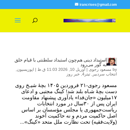
irancrises@gmail.com
استبداد دینی هم‌چون استبداد سلطنتی با قیام خلق
به گور می‌رود
by
مسعود رجوی
|
آوریل 10, 2026 11:03 ق.ظ
|
اپوزیسیون
,
انتخاب سردبیر
,
تیتر4
,
خبر روز
مسعود رجوی-۲۱ فروردین ۱۴۰۵ بچهٔ شیـخ روی
دست بچهٔ شـاه بلند شد! کینگ مجتبی و ادعای
۱۷میلیون «جان‌فدا» یادآوری پیشنهاد مقاومت
ایران پس از ۳۰سال در مورد انتخابات
ریاست‌جمهوری یا مجلس مؤسسان بر اساس
اصل حاکمیت مردم و نه حاکمیت آخوند
(ولایت‌فقیه) تحت نظارت ملل متحد «کینگ»...