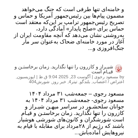
و خامنه‌ای تنها طرفی است که جنگ می‌خواهد
مضمون پیام‌ها بین رئیس‌جمهور آمریکا و حماس و
تصریح رئیس‌جمهور ترامپ بر این‌که معتقد است
حماس برای «صلح پایدار» آمادگی دارد،
به‌روشنی نشان می‌دهد که آنچه مقاومت ایران از
آغاز در مورد خامنه‌ای ضحاک به‌عنوان سر مار
جنگ‌افروزی و...
شیـراز و کازرون را تنها نگذارید. زمان برخاستـن و
قیـام است
by
مسعود رجوی
|
آگوست 23, 2025 9:04 ق.ظ
|
اپوزیسیون
,
اعتراض / اعتصاب
,
بلندگو
,
تیتر4
,
خبر روز
,
شورش404
مسعود رجوی – جمعه‌شب ۳۱ مرداد ۱۴۰۴
مسعود رجوی- جمعه‌شب ۳۱ مرداد ۱۴۰۴ به
جوانان سلحشـور در سراسر میهـن شیـراز و
کازرون را تنها نگذارید. زمان برخاستـن و قیـام
است شورشگران و کانون‌های شورشی هوشیار
باشند که رژیم از ۲۸مرداد برای مقابله با قیام به
نیروهایش آماده‌باش...