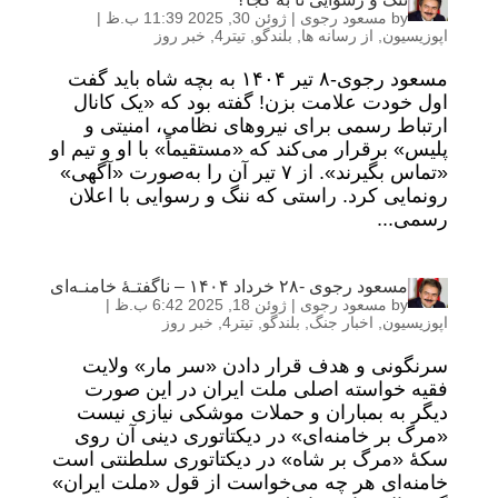
by
مسعود رجوی
|
ژوئن 30, 2025 11:39 ب.ظ
|
اپوزیسیون
,
از رسانه ها
,
بلندگو
,
تیتر4
,
خبر روز
مسعود رجوی-۸ تیر ۱۴۰۴ به بچه شاه باید گفت
اول خودت علامت بزن! گفته بود که «یک کانال
ارتباط رسمی برای نیروهای نظامی، امنیتی و
پلیس» برقرار می‌کند که «مستقیماً» با او و تیم او
«تماس بگیرند». از ۷ تیر آن را به‌صورت «آگهی»
رونمایی کرد. راستی که ننگ و رسوایی با اعلان
رسمی...
مسعود رجوی -۲۸ خرداد ۱۴۰۴ – ناگفتـهٔ خامنـه‌ای
by
مسعود رجوی
|
ژوئن 18, 2025 6:42 ب.ظ
|
اپوزیسیون
,
اخبار جنگ
,
بلندگو
,
تیتر4
,
خبر روز
سرنگونی و هدف قرار دادن «سر مار» ولایت
فقیه خواسته اصلی ملت ایران در این صورت
دیگر به بمباران و حملات موشکی نیازی نیست
«مرگ بر خامنه‌ای» در دیکتاتوری دینی آن روی
سکهٔ «مرگ بر شاه» در دیکتاتوری سلطنتی است
خامنه‌ای هر چه می‌خواست از قول «ملت ایران»