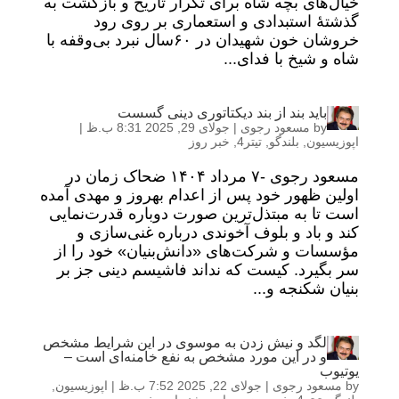
خیال‌های بچه شاه برای تکرار تاریخ و بازگشت به
گذشتهٔ استبدادی و استعماری بر روی رود
خروشان خون شهیدان در ۶۰سال نبرد بی‌وقفه با
شاه و شیخ با فدای...
باید بند از بند دیکتاتوری دینی گسست
by
مسعود رجوی
|
جولای 29, 2025 8:31 ب.ظ
|
اپوزیسیون
,
بلندگو
,
تیتر4
,
خبر روز
مسعود رجوی -۷ مرداد ۱۴۰۴ ضحاک زمان در
اولین ظهور خود پس از اعدام بهروز و مهدی آمده
است تا به مبتذل‌ترین صورت دوباره قدرت‌نمایی
کند و باد و بلوف آخوندی درباره غنی‌سازی و
مؤسسات و شرکت‌های «دانش‌بنیان» خود را از
سر بگیرد. کیست که نداند فاشیسم دینی جز بر
بنیان شکنجه و...
لگد و نیش زدن به موسوی در این شرایط مشخص
و در این مورد مشخص به نفع خامنه‌ای است –
یوتیوب
by
مسعود رجوی
|
جولای 22, 2025 7:52 ب.ظ
|
اپوزیسیون
,