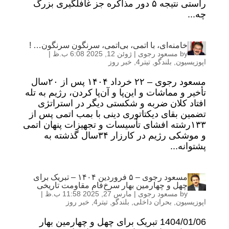
راستی نتیجه ۵ دور مذاکره جز غافلگیری بزرگ
چه...
خامنه‌ای، با اتمی، بی‌اتمی، سرنگون سرنگون… !
by
مسعود رجوی
|
ژوئن 12, 2025 6:08 ب.ظ
|
اپوزیسیون
,
بلندگو
,
تیتر4
,
خبر روز
مسعود رجوی – ۲۲ خرداد ۱۴۰۴ پس از ۲۰سال
تأخیر و مماشات و این‌پا و آن‌پا کردن، رژیم به تله
افتاد کلان ضربه و شکستی دیگر در استراتژی
تضمین بقای دیکتاتوری دینی با بمب اتمی پس از
۱۳۳رشته افشای تأسیسات و تجهیزات پنهان اتمی
و موشکی رژیم در کارزار ۳۴سال گذشته به
پشتوانه...
مسعود رجوی – ۵ فروردین ۱۴۰۴ – تبریک برای
چهل و چهارمین بهار سرخ‌فام مقاومت تاریخی
by
مسعود رجوی
|
مارس 27, 2025 11:58 ب.ظ
|
اپوزیسیون
,
بحران داخلی
,
بلندگو
,
تیتر4
,
خبر روز
1404/01/06 تبریک برای چهل و چهارمین بهار