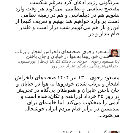
سرنگونی رژیم اذعان کرد به‌رغم شکست
مفتضح سیاسی و نظامی، می‌گوید هر وقت وارد
بشویم هم در دیپلماسی و هم در زمینه نظامی
دست پر وارد خواهیم شد ببینیم و تعریف کنیم! از
این‌رو باز هم می‌گوییم شب دراز است و قلندر
قیام بیدار و در...
مسعود رجوی: صحنه‌های دلخراش انفجار و پرتاب
شدن خودروها به هوا در خیابان و جان باختن
by
مسعود رجوی
|
جولای 5, 2025 10:23 ق.ظ
|
اپوزیسیون
,
اجتماعی/فرهنگی
,
بلندگو
,
تیتر4
,
خبر روز
مسعود رجوی – ۱۳ تیر ۱۴۰۴ صحنه‌های دلخراش
انفجار و پرتاب شدن خودروها به هوا در خیابان و
جان باختن عابران و هموطنان بی‌گناه در تجریش
در روز ۲۵ خرداد لرزاننده و تکان‌دهنده است و
آدمی را میخکوب می‌کند. اما خامنه‌ای برای
سدبستن در برابر قیام مردم ایران خوشحال
می‌شود...
ننگ و رسوایی تا به کجا؟