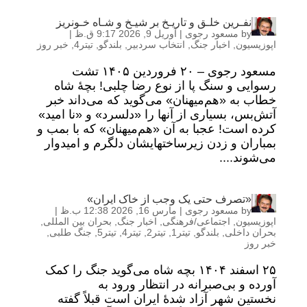
نفـرین خلـق و تاریـخ بر شیـخ و شـاه خـونریز
by
مسعود رجوی
|
آوریل 9, 2026 9:17 ق.ظ
|
اپوزیسیون
,
اخبار جنگ
,
انتخاب سردبیر
,
بلندگو
,
تیتر4
,
خبر روز
مسعود رجوی – ۲۰ فروردین ۱۴۰۵ تشت
رسوایی و سنگ پا از نوع رضا چلبی! بچهٔ شاه
خطاب به «هم‌میهنان» می‌گوید که می‌داند خبر
آتش‌بس، بسیاری از آنها را «دلسرد» و «نا امید»
کرده است! عجبا به آن «هم‌میهنان» که با بمب و
بمباران و زدن زیرساختهایشان دلگرم و امیدوار
می‌شوند....
«تصرف حتی یک وجب از خاک ایران»
by
مسعود رجوی
|
مارس 16, 2026 12:38 ب.ظ
|
اپوزیسیون
,
اجتماعی/فرهنگی
,
اخبار جنگ
,
بحران بین المللی
,
بحران داخلی
,
بلندگو
,
تیتر1
,
تیتر2
,
تیتر4
,
تیتر5
,
جنگ طلبی
,
خبر روز
۲۵ اسفند ۱۴۰۴ بچه شاه می‌گوید جنگ را کمک
آورده و بی‌صبرانه در انتظار ورود به
نخستین شهر آزاد شدهٔ ایران است قبلاً گفته