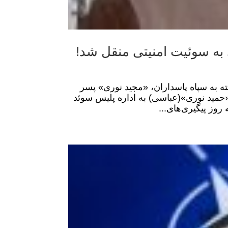
ی فارس وابسته به سپاه پاسداران، «مجید نوری» پسر
«حمید نوری»‌(عباسی) به اداره پلیس سوئد
وز پیگیری‌های...