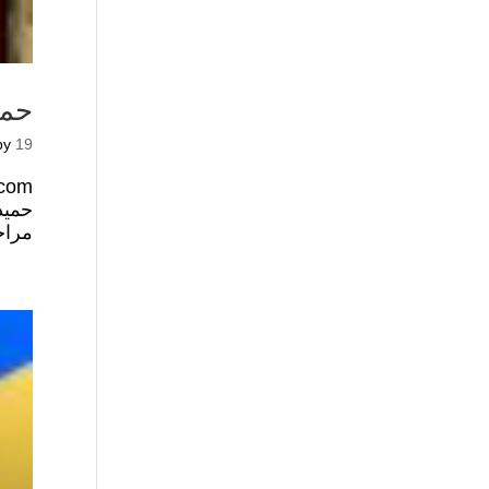
حمید نوری پ
19 دی
by
حمید
مراج