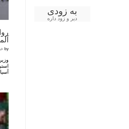
به زودی
دیر و زود داره
روا
آلم
by
خب
وزیر
استر
آسیا