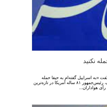
له نکنید
ت «به اسراییل گفته‌ام به حیفا حمله
نکند.» به گزارش خبرگزاری مهر به نقل از نیویورک‌پست، جو بایدن، رئیس‌جمهور ۸۱ ساله آمریکا در تازه‌ترین
أی هواداران...