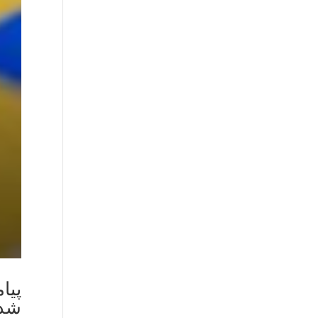
پیا
شد!