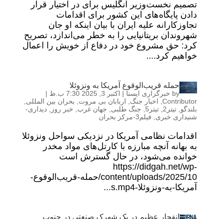
تصمیم نخست‌وزیر انگلیس برای در اختیار قرار
دادن پایگاه‌های این کشور برای اقدامات
تجاوزکارانه علیه ایران با بیان اینکه او جان
شهروندان بریتانیایی را به خطر می‌اندازد، تصریح
کرد: حق مشروع خود در دفاع از خویش را اعمال
خواهیم کرد....
حمله قریب‌الوقوع آمریکا به ونزوئلا
by
خبرگزاری ایسنا
|
اکتبر 3, 2025 7:30 ب.ظ
|
Contributor
,
اخبار جنگ
,
اربابان بی مروت
,
بحران بین المللی
,
بلندگو
,
تیتر2
,
تیتر5
,
جنگ طلبی
,
جهان غرب
,
خبر روز
,
دیداری-
شنیداری خبری
,
فیلم3-مرکز بحران
اقدامات نظامی آمریکا در نزدیکی سواحل ونزوئلا
به بهانه آنچه مبارزه با کارتل‌های مواد مخدر
خوانده می‌شود، در حال گسترش است
https://didgah.net/wp-
content/uploads/2025/10/حمله-قریب‌الوقوع-
آمریکا-به-ونزوئلا-s.mp4...
انفجار عظیم در یک شهرک صنعتی در جنوب