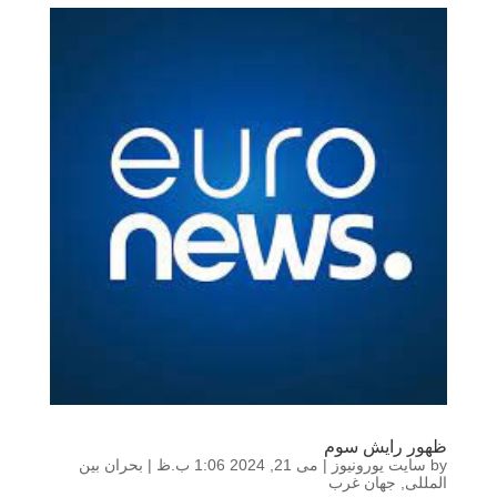
ظهور رایش سوم
by
سایت یورونیوز
|
می 21, 2024 1:06 ب.ظ
|
بحران بین
المللی
,
جهان غرب