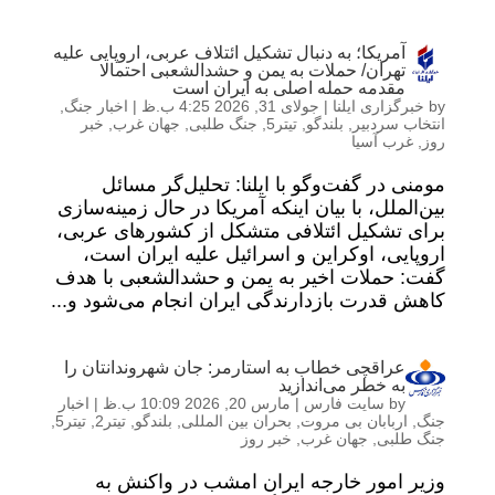
آمریکا؛ به دنبال تشکیل ائتلاف عربی، اروپایی علیه
تهران/ حملات به یمن و حشدالشعبی احتمالا
مقدمه حمله اصلی به ایران است
by
خبرگزاری ایلنا
|
جولای 31, 2026 4:25 ب.ظ
|
اخبار جنگ
,
انتخاب سردبیر
,
بلندگو
,
تیتر5
,
جنگ طلبی
,
جهان غرب
,
خبر
روز
,
غرب آسیا
مومنی در گفت‌وگو با ایلنا: تحلیل‌گر مسائل
بین‌الملل، با بیان اینکه آمریکا در حال زمینه‌سازی
برای تشکیل ائتلافی متشکل از کشورهای عربی،
اروپایی، اوکراین و اسرائیل علیه ایران است،
گفت: حملات اخیر به یمن و حشدالشعبی با هدف
کاهش قدرت بازدارندگی ایران انجام می‌شود و...
عراقچی خطاب به استارمر: جان شهروندانتان را
به خطر می‌اندازید
by
سایت فارس
|
مارس 20, 2026 10:09 ب.ظ
|
اخبار
جنگ
,
اربابان بی مروت
,
بحران بین المللی
,
بلندگو
,
تیتر2
,
تیتر5
,
جنگ طلبی
,
جهان غرب
,
خبر روز
وزیر امور خارجه ایران امشب در واکنش به