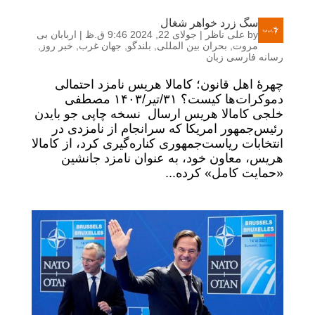
سگ زرد خواهر شغال
by
علی ناظر
|
جولای 22, 2024 9:46 ق.ظ
|
اربابان بی
مروت
,
بحران بین المللی
,
بلندگو
,
جهان غرب
,
خبر روز
,
رسانه فارسی زبان
چهرۀ اهل قانون؛ کامالا هریس نامزد احتمالی
دموکرات‌ها کیست؟ ۳۱/تیر/۱۴۰۳ مصطفی
خلجی کامالا هریس ارسال نسخه چاپی جو بایدن
رئیس‌جمهور امریکا که سرانجام از نامزدی در
انتخابات ریاست‌جمهوری کناره‌گیری کرد، از کامالا
هریس، معاون خود، به عنوان نامزد جانشین
«حمایت کامل» کرده...