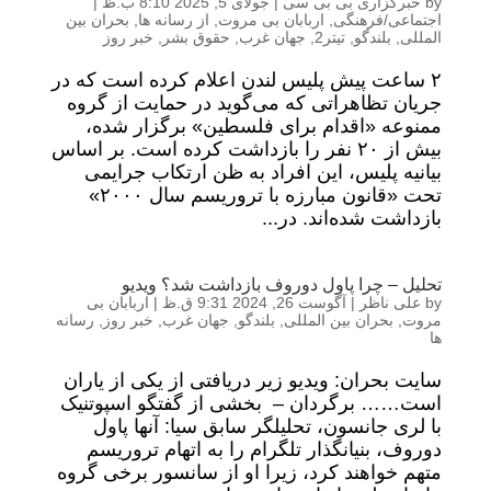
by
خبرگزاری بی بی سی
|
جولای 5, 2025 8:10 ب.ظ
|
اجتماعی/فرهنگی
,
اربابان بی مروت
,
از رسانه ها
,
بحران بین
المللی
,
بلندگو
,
تیتر2
,
جهان غرب
,
حقوق بشر
,
خبر روز
۲ ساعت پیش پلیس لندن اعلام کرده است که در
جریان تظاهراتی که می‌گوید در حمایت از گروه
ممنوعه «اقدام برای فلسطین» برگزار شده،
بیش از ۲۰ نفر را بازداشت کرده است. بر اساس
بیانیه پلیس، این افراد به ظن ارتکاب جرایمی
تحت «قانون مبارزه با تروریسم سال ۲۰۰۰»
بازداشت شده‌اند. در...
تحلیل – چرا پاول دوروف بازداشت شد؟ ویدیو
by
علی ناظر
|
آگوست 26, 2024 9:31 ق.ظ
|
اربابان بی
مروت
,
بحران بین المللی
,
بلندگو
,
جهان غرب
,
خبر روز
,
رسانه
ها
سایت بحران: ویدیو زیر دریافتی از یکی از یاران
است…… برگردان – بخشی از گفتگو اسپوتنیک
با لری جانسون، تحلیلگر سابق سیا: آنها پاول
دوروف، بنیانگذار تلگرام را به اتهام تروریسم
متهم خواهند کرد، زیرا او از سانسور برخی گروه