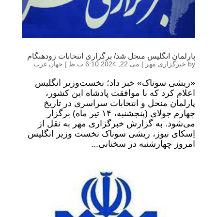
پارلمان انگلیس منحل شد/ برگزاری انتخابات زودهنگام
by
خبرگزاری مهر
|
می 22, 2024 6:10 ب.ظ
|
جهان غرب
«ریشی سوناک» خبر داد؛ نخست‌وزیر انگلیس
اعلام کرد که با موافقت پادشاه این کشور،
پارلمان منحل و انتخابات سراسری در تاریخ
چهارم جولای (پنجشنبه، ۱۴ تیر ماه) برگزار
می‌شود. به گزارش خبرگزاری مهر به نقل از
اِسکای نیوز، ریشی سوناک نخست وزیر انگلیس
امروز چهارشنبه در سخنانی...