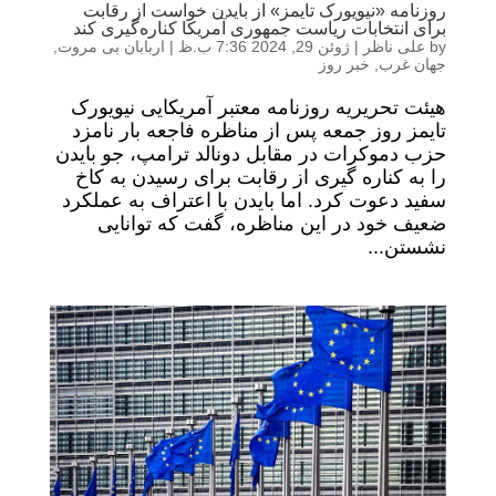
روزنامه «نیویورک تایمز» از بایدن خواست از رقابت
برای انتخابات ریاست جمهوری آمریکا کناره‌گیری کند
by
علی ناظر
|
ژوئن 29, 2024 7:36 ب.ظ
|
اربابان بی مروت
,
جهان غرب
,
خبر روز
هیئت تحریریه روزنامه معتبر آمریکایی نیویورک
تایمز روز جمعه پس از مناظره فاجعه بار نامزد
حزب دموکرات در مقابل دونالد ترامپ، جو بایدن
را به کناره گیری از رقابت برای رسیدن به کاخ
سفید دعوت کرد. اما بایدن با اعتراف به عملکرد
ضعیف خود در این مناظره، گفت که توانایی
نشستن...