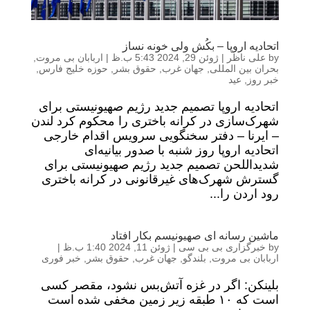
اتحادیه اروپا – بکُش ولی خونه نساز
by
علی ناظر
|
ژوئن 29, 2024 5:43 ب.ظ
|
اربابان بی مروت
,
بحران بین المللی
,
جهان غرب
,
حقوق بشر
,
حوزه خلیج فارس
,
خبر روز
,
عید
اتحادیه اروپا تصمیم جدید رژیم صهیونیستی برای
شهرک‌سازی در کرانه باختری را محکوم کرد لندن
– ایرنا – دفتر سخنگویی سرویس اقدام خارجی
اتحادیه اروپا روز شنبه با صدور بیانیه‌ای
شدیداللحن تصمیم جدید رژیم صهیونیستی برای
گسترش شهرک‌های غیرقانونی در کرانه باختری
رود اردن را...
ماشین رسانه ای صهیونیسم بکار افتاد
by
خبرگزاری بی بی سی
|
ژوئن 11, 2024 1:40 ب.ظ
|
اربابان بی مروت
,
بلندگو
,
جهان غرب
,
حقوق بشر
,
خبر فوری
بلینکن: اگر در غزه آتش‌بس نشود، مقصر کسی
است که ۱۰ طبقه زیر زمین مخفی شده است