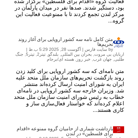
فعالیت گروه «اقدام برای فلسطین» برگزار شده
بود، دستگیر شدند. صدها نفر در میدان پارلمان در
مرکز لندن تجمع کردند تا با ممنوعیت فعالیت این
گروه...
متن کامل نامه سه کشور اروپایی برای آغاز روند
تحریم‌ها
by
سایت فارس
|
آگوست 28, 2025 5:29 ب.ظ
|
اربابان بی مروت
,
بحران بین المللی
,
بلندگو
,
تیتر2
,
تیتر5
,
جنگ
طلبی
,
جهان غرب
,
خبر روز
,
هسته ای/برجام
متن نامه‌ای که سه کشور اروپایی برای کلید زدن
روند بازگشت تحریم‌های سازمان ملل متحد علیه
ایران به شورای امنیت ارسال کرده‌اند منتشر
شد. وزیران خارجه سه کشور اروپایی در نامه‌ای
خطاب به رئیس شورای امنیت سازمان ملل متحد
اعلام کرده‌اند که خواستار فعال‌سازی ساز و
کاری هستند...
بازداشت شماری از حامیان گروه ممنوعه «اقدام
برای فلسطین» در لندن