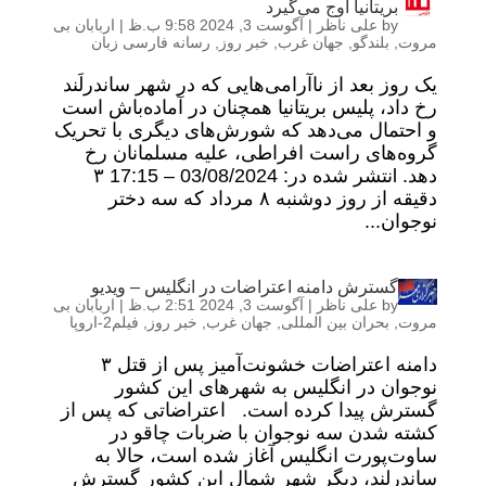
بریتانیا اوج می‌گیرد
by
علی ناظر
|
آگوست 3, 2024 9:58 ب.ظ
|
اربابان بی
مروت
,
بلندگو
,
جهان غرب
,
خبر روز
,
رسانه فارسی زبان
یک روز بعد از ناآرامی‌هایی که در شهر ساندرلَند
رخ داد، پلیس بریتانیا همچنان در آماده‌باش است
و احتمال می‌دهد که شورش‌های دیگری با تحریک
گروه‌های راست افراطی، علیه مسلمانان رخ
دهد. lنتشر شده در: 03/08/2024 – 17:15 ۳
دقیقه از روز دوشنبه ٨ مرداد که سه دختر
نوجوان...
گسترش دامنه اعتراضات در انگلیس – ویدیو
by
علی ناظر
|
آگوست 3, 2024 2:51 ب.ظ
|
اربابان بی
مروت
,
بحران بین المللی
,
جهان غرب
,
خبر روز
,
فیلم2-اروپا
دامنه اعتراضات خشونت‌آمیز پس از قتل ۳
نوجوان در انگلیس به شهر‌های این کشور
گسترش پیدا کرده است. اعتراضاتی که پس از
کشته شدن سه نوجوان با ضربات چاقو در
ساوت‌پورت انگلیس آغاز شده است، حالا به
ساندرلند، دیگر شهر شمال این کشور گسترش