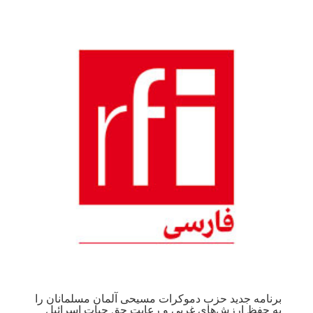
برنامه جدید حزب دموکرات مسیحی آلمان مسلمانان را
به حفظ ارزش‌های غربی و رعایت حق حیات اسرائیل