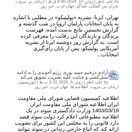
by
علی ناظر
|
ژوئن 10, 2024 8:40 ق.ظ
|
اربابان بی مروت
,
بحران بین المللی
,
بلندگو
,
جهان غرب
,
خبر روز
تهران- ایرنا- نشریه «پولیتیکو» در مطلبی با اشاره
به پایان انتخابات پارلمان اروپا در شب گذشته و
گزارش نخستین نتایج بدست آمده، فهرست
برندگان و بازندگان این رقابت را معرفی کرده‌
است. به گزارش روز دوشنبه ایرنا از نشریه
آمریکایی پولیتیکو، پس از پایان رای‌گیری
انتخابات...
آزادی دژخیم حمید نوری رژیم آخوندی را به ادامه
نسل‌کشی و جنایت علیه بشریت تشویق می‌کند
by
علی ناظر
|
ژوئن 9, 2024 3:32 ب.ظ
|
اپوزیسیون
,
اربابان بی مروت
,
اطلاعیه ها
,
جهان غرب
,
خبر روز
اطلاعیه کمیسیون قضایی شورای ملی مقاومت
ایران اطلاعیه شورای ملی مقاومت ایران
1403/03/19 وزارت دادگستری سوئد در یک
اطلاعیه مطبوعاتی اعلام کرد دولت سوئد قصد
دارد قانونی را به مجلس این کشور برای تصویب
ارائه کند که اتباع خارجی زندانی در سوئد بتوانند