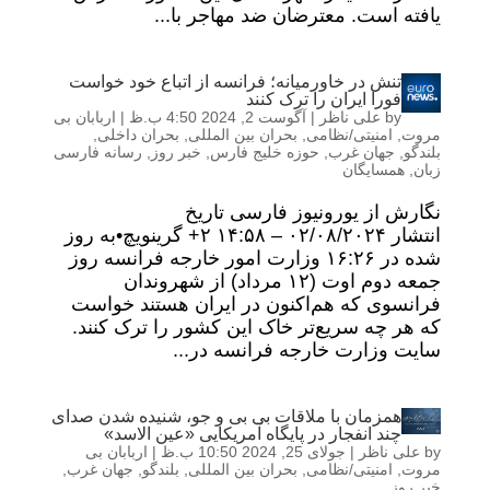
یافته است. معترضان ضد مهاجر با...
تنش در خاورمیانه؛ فرانسه از اتباع خود خواست
فورا ایران را ترک کنند
by
علی ناظر
|
آگوست 2, 2024 4:50 ب.ظ
|
اربابان بی
مروت
,
امنیتی/نظامی
,
بحران بین المللی
,
بحران داخلی
,
بلندگو
,
جهان غرب
,
حوزه خلیج فارس
,
خبر روز
,
رسانه فارسی
زبان
,
همسایگان
نگارش از یورونیوز فارسی تاریخ
انتشار ۰۲/۰۸/۲۰۲۴ – ۱۴:۵۸ ‎+۲ گرینویچ•به روز
شده در ۱۶:۲۶ وزارت امور خارجه فرانسه روز
جمعه دوم اوت (۱۲ مرداد) از شهروندان
فرانسوی که هم‌اکنون در ایران هستند خواست
که هر چه سریع‌تر خاک این کشور را ترک کنند.
سایت وزارت خارجه فرانسه در...
همزمان با ملاقات بی بی و جو، شنیده شدن صدای
چند انفجار در پایگاه آمریکایی «عین الاسد»
by
علی ناظر
|
جولای 25, 2024 10:50 ب.ظ
|
اربابان بی
مروت
,
امنیتی/نظامی
,
بحران بین المللی
,
بلندگو
,
جهان غرب
,
خبر روز