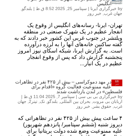
انگلیس
by
خبرگزاری ایرنا
|
سپتامبر 25, 2025 8:52 ق.ظ
|
بلندگو
,
جهان غرب
,
خبر روز
تهران- ایرنا- رسانه‌های انگلیس از وقوع یک
انفجار عظیم در یک شهرک صنعتی در منطقه
ویلتشر در جنوب غربی این کشور خبر دادند که به
گفته ساکنین خانه‌های آنها را به لرزه درآورده
است. به گزارش ایرنا، شبکه اسکای نیوز امروز
پنجشنبه گزارش داد که پس از وقوع انفجار
عظیم در یک انبار...
در مهد دموکراسی – بیش از ۴۲۵ نفر در تظاهرات
علیه ممنوعیت فعالیت گروه «اقدام برای
فلسطین» در لندن بازداشت شدند
by
خبرگزاری بی بی سی
|
سپتامبر 7, 2025 11:04 ق.ظ
|
اربابان بی مروت
,
بحران بین المللی
,
بلندگو
,
تک
,
تیتر2
,
جهان
غرب
,
حقوق بشر
,
خبر روز
۴ ساعت پیش بیش از ۴۲۵ نفر در تظاهراتی که
دیروز شنبه (ششم سپتامبر/ پانزدهم شهریور)
علیه ممنوعیت وضع شده دولت بریتانیا برای