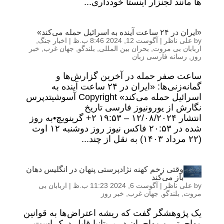
ها مانند لجنزار اینستا خودداری...
«ایران در ۲۴ ساعت آینده به اسرائیل حمله می‌کند»
by
علی ناظر
|
آگوست 12, 2024 8:46 ب.ظ
|
اخبار جنگ
,
اربابان بی مروت
,
بحران بین المللی
,
بلندگو
,
جهان غرب
,
خبر
روز
,
رسانه فارسی زبان
ساعت صفر حمله در آخرین گزارش‌ها و
گمانه‌زنی‌ها: «ایران در ۲۴ ساعت آینده به
اسرائیل حمله می‌کند» Copyright آسوشیتدپرس
نگارش از یورونیوز فارسی تاریخ
انتشار ۱۲/۰۸/۲۰۲۴ – ۱۹:۵۳ ‎+۲ گرینویچ•به روز
شده در ۲۰:۵۳ فاکس نیوز روز دوشنبه ۱۲ اوت
(۲۲ مرداد ۱۴۰۳) به نقل از چند...
وقتی زخم کهنه نژادپرستی پنهان در انگلیس دهان
باز می‌کند
by
علی ناظر
|
آگوست 6, 2024 11:23 ب.ظ
|
اربابان بی
مروت
,
بلندگو
,
جهان غرب
,
خبر روز
یک پژوهشگر گفت که ریشه اعتراض‌ها به قوانین
مهاجرتی و مهاجران در بریتانیا قابل درک است