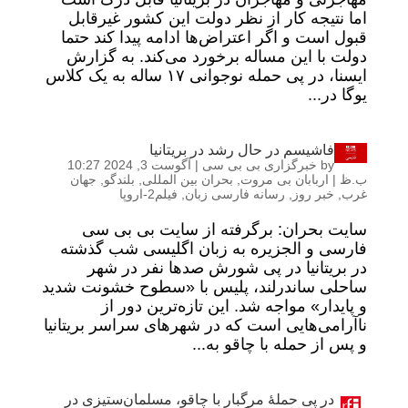
اما نتیجه کار از نظر دولت این کشور غیرقابل
قبول است و اگر اعتراض‌ها ادامه پیدا کند حتما
دولت با این مساله برخورد می‌کند. به گزارش
ایسنا، در پی حمله نوجوانی ١٧ ساله به یک کلاس
یوگا در...
فاشیسم در حال رشد در بریتانیا
by
خبرگزاری بی بی سی
|
آگوست 3, 2024 10:27
ب.ظ
|
اربابان بی مروت
,
بحران بین المللی
,
بلندگو
,
جهان
غرب
,
خبر روز
,
رسانه فارسی زبان
,
فیلم2-اروپا
سایت بحران: برگرفته از سایت بی بی سی
فارسی و الجزیره به زبان اگلیسی شب گذشته
در بریتانیا در پی شورش صدها نفر در شهر
ساحلی ساندرلند، پلیس با «سطوح خشونت شدید
و پایدار» مواجه شد. این تازه‌ترین دور از
ناآرامی‌هایی است که در شهرهای سراسر بریتانیا
و پس از حمله با چاقو به...
در پی حملۀ مرگبار با چاقو، مسلمان‌ستیزی در