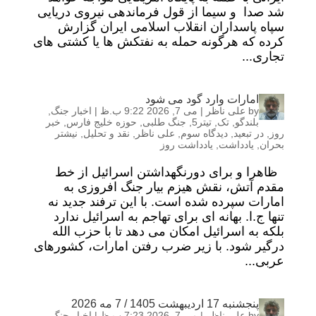
شد صدا و سیما از قول فرماندهی نیروی دریایی
سپاه پاسداران انقلاب اسلامی ایران گزارش
کرده که هرگونه حمله به نفتکش ها یا کشتی های
تجاری...
امارات وارد گود می شود
by
علی ناظر
|
می 7, 2026 9:22 ب.ظ
|
اخبار جنگ
,
بلندگو
,
تک
,
تیتر5
,
جنگ طلبی
,
حوزه خلیج فارس
,
خبر
روز
,
در تبعید
,
دیدگاه سوم
,
علی ناظر
,
نقد و تحلیل
,
نیشتر
بحران
,
یادداشت
,
یادداشت روز
ظاهرا و برای دورنگهداشتن اسرائیل از خط
مقدم آتش، نقش هیزم بیار جنگ افروزی به
امارات سپرده شده است. با این ترفند جدید نه
تنها ج.ا. بهانه ای برای تهاجم به اسرائیل ندارد
بلکه به اسرائیل امکان می دهد تا با حزب الله
درگیر شود. با زیر ضرب رفتن امارات، کشورهای
عربی...
پنجشنبه 17 اردیبهشت 1405 / 7 مه 2026
by
علی ناظر
|
می 7, 2026 7:23 ب.ظ
|
اخبار جنگ
,