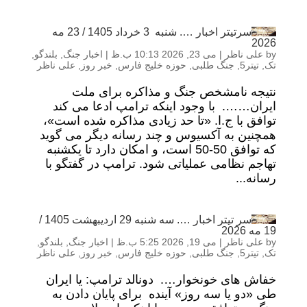
سرتیتر اخبار …. شنبه 3 خرداد 1405 / 23 مه
2026
by
علی ناظر
|
می 23, 2026 10:13 ب.ظ
|
اخبار جنگ
,
بلندگو
,
تک
,
تیتر5
,
جنگ طلبی
,
حوزه خلیج فارس
,
خبر روز
,
علی ناظر
نتیجه نامشخص جنگ و مذاکره برای ملت
ایران……. با وجود اینکه ترامپ ادعا می کند
توافق با ج.ا. «تا حد زیادی مذاکره شده است»،
همچنین به آکسیوس و چند رسانه دیگر می گوید
که توافق 50-50 است، و امکان دارد تا یکشنبه
تهاجم نظامی عملیاتی شود. ترامپ در گفتگو با
رسانه...
سر تیتر اخبار …. سه شنبه 29 اردیبهشت 1405 /
19 مه 2026
by
علی ناظر
|
می 19, 2026 5:25 ب.ظ
|
اخبار جنگ
,
بلندگو
,
تک
,
تیتر5
,
جنگ طلبی
,
حوزه خلیج فارس
,
خبر روز
,
علی ناظر
خفاش های خونخوار…. دونالد ترامپ: یا ایران
طی «دو یا سه روز» آینده برای پایان دادن به