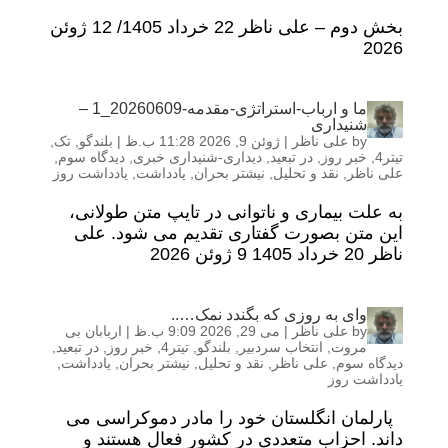
بخش دوم – علی ناظر 22 خرداد 1405/ 12 ژوئن
2026
ما و ارباب-استراتژی-مقدمه-20260609_1 –
شنیداری
by
علی ناظر
|
ژوئن 9, 2026 11:28 ب.ظ
|
بلندگو
,
تک
,
تیتر4
,
خبر روز
,
در تبعید
,
دیداری-شنیداری خبری
,
دیدگاه سوم
,
علی ناظر
,
نقد و تحلیل
,
نیشتر بحران
,
یادداشت
,
یادداشت روز
به علت بیماری و ناتوانی در تایپ متن طولانی،
این متن بصورت گفتاری تقدیم می شود. علی
ناظر 20 خرداد 1405 9 ژوئن 2026
وای به روزی که بگندد نمک…..
by
علی ناظر
|
می 29, 2026 9:09 ب.ظ
|
اربابان بی
مروت
,
انتخاب سردبیر
,
بلندگو
,
تیتر4
,
خبر روز
,
در تبعید
,
دیدگاه سوم
,
علی ناظر
,
نقد و تحلیل
,
نیشتر بحران
,
یادداشت
,
یادداشت روز
پارلمان انگلستان خود را مادر دموکراسی می
داند. احزاب متعددی در کشور فعال هستند و