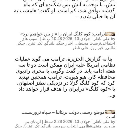
تنش، با توجه به آتش بس شکننده ای که ماه
گذشته توافق شد، کم است. او گفت: «امشب به
آن ها خیلی شدید...
ترامپ: کوه کلنگ ایران را «از بین خواهیم برد»
by
علی ناظر
|
جولای 13, 2026 10:48 ب.ظ
|
آسیب های
اجتماعی/زیست محیطی
,
اخبار جنگ
,
بلندگو
,
تک
,
تیتر5
,
جنگ
طلبی
,
خبر روز
,
علی ناظر
بنا به گزارش الجزیره، ترامپ می گوید عملیات
نظامی آمریکا علیه ایران ممکن است دو تا سه
هفته ادامه یابد. در گفت وگویی با مجری رادیوی
محافظه کار، هیو هیویت، ترامپ همچنین تهدید
کرد که کوه کلنگ گزلا در نزدیکی نطنز اصفهان،
یا «کوه کلنگ» درایران را هدف قرار خواهد داد
و...
موضع رسمی دولت بریتانیا – سپاه ترورییست
است
by
علی ناظر
|
جولای 13, 2026 2:28 ب.ظ
|
اربابان بی
مروت
,
امنیتی/نظامی
,
انتخاب سردبیر
,
بلندگو
,
تک
,
تیتر5
,
جنگ