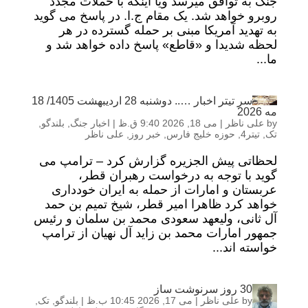
جنگ به توافق میرسد ویا اینکه با حملات مجدد
روبرو خواهد شد. یک مقام ج.ا. در پاسخ می گوید
به تهدید آمریکا مبنی بر حمله گسترده در هر
لحظه شدیدا و «قاطع» پاسخ داده خواهد شد و
ما...
سر تیتر اخبار ….. دوشنبه 28 اردیبهشت 1405/ 18
مه 2026
by
علی ناظر
|
می 18, 2026 9:40 ق.ظ
|
اخبار جنگ
,
بلندگو
,
تک
,
تیتر4
,
حوزه خلیج فارس
,
خبر روز
,
علی ناظر
لحظاتی پیش الجزیره گزارش کرد – ترامپ می
گوید با توجه به درخواست رهبران قطر،
عربستان و امارات از حمله به ایران خودداری
خواهد کرد ظاهرا امیر قطر، شیخ تمیم بن حمد
آل ثانی، ولیعهد سعودی محمد بن سلمان و رئیس
جمهور امارات محمد بن زاید آل نهیان از ترامپ
خواسته اند...
30 روز سرنوشت ساز
by
علی ناظر
|
می 17, 2026 10:45 ب.ظ
|
بلندگو
,
تک
,