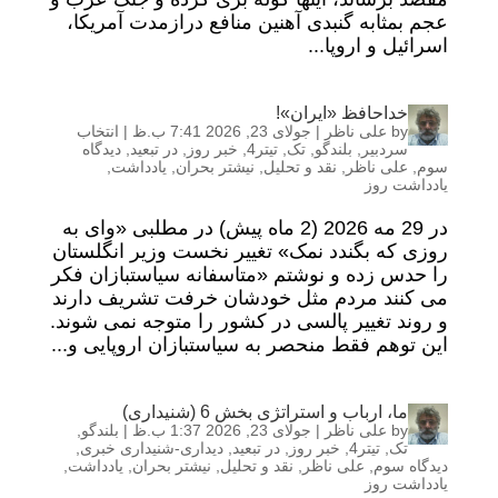
عجم بمثابه گنبدی آهنین منافع درازمدت آمریکا،
اسرائیل و اروپا...
خداحافظ «ایران»!
by
علی ناظر
|
جولای 23, 2026 7:41 ب.ظ
|
انتخاب
سردبیر
,
بلندگو
,
تک
,
تیتر4
,
خبر روز
,
در تبعید
,
دیدگاه
سوم
,
علی ناظر
,
نقد و تحلیل
,
نیشتر بحران
,
یادداشت
,
یادداشت روز
در 29 مه 2026 (2 ماه پیش) در مطلبی «وای به
روزی که بگندد نمک» تغییر نخست وزیر انگلستان
را حدس زده و نوشتم «متاسفانه سیاستبازان فکر
می کنند مردم مثل خودشان خرفت تشریف دارند
و روند تغییر پالسی در کشور را متوجه نمی شوند.
این توهم فقط منحصر به سیاستبازان اروپایی و...
ما، ارباب و استراتژی بخش 6 (شنیداری)
by
علی ناظر
|
جولای 23, 2026 1:37 ب.ظ
|
بلندگو
,
تک
,
تیتر4
,
خبر روز
,
در تبعید
,
دیداری-شنیداری خبری
,
دیدگاه سوم
,
علی ناظر
,
نقد و تحلیل
,
نیشتر بحران
,
یادداشت
,
یادداشت روز