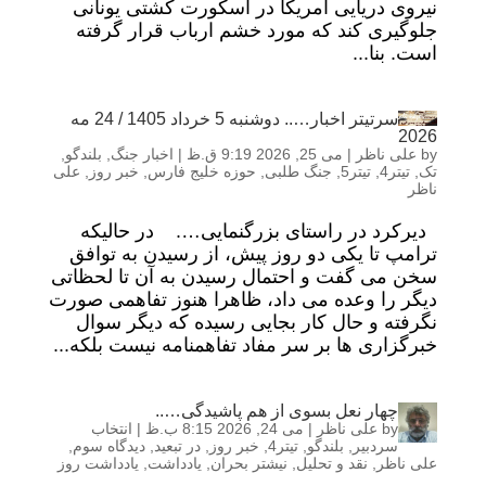
نیروی دریایی آمریکا در اسکورت کشتی یونانی
جلوگیری کند که مورد خشم ارباب قرار گرفته
است. بنا...
سرتیتر اخبار….. دوشنبه 5 خرداد 1405 / 24 مه
2026
by
علی ناظر
|
می 25, 2026 9:19 ق.ظ
|
اخبار جنگ
,
بلندگو
,
تک
,
تیتر4
,
تیتر5
,
جنگ طلبی
,
حوزه خلیج فارس
,
خبر روز
,
علی
ناظر
دیرکرد در راستای بزرگنمایی…. در حالیکه
ترامپ تا یکی دو روز پیش، از رسیدن به توافق
سخن می گفت و احتمال رسیدن به آن تا لحظاتی
دیگر را وعده می داد، ظاهرا هنوز تفاهمی صورت
نگرفته و حال کار بجایی رسیده که دیگر سوال
خبرگزاری ها بر سر مفاد تفاهمنامه نیست بلکه...
چهار نعل بسوی از هم پاشیدگی…..
by
علی ناظر
|
می 24, 2026 8:15 ب.ظ
|
انتخاب
سردبیر
,
بلندگو
,
تیتر4
,
خبر روز
,
در تبعید
,
دیدگاه سوم
,
علی ناظر
,
نقد و تحلیل
,
نیشتر بحران
,
یادداشت
,
یادداشت روز