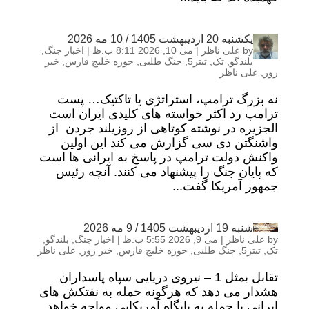
یکشنبه 20 اردیبهشت 1405 / 10 مه 2026
by
علی ناظر
|
می 10, 2026 8:11 ب.ظ
|
اخبار جنگ
,
بلندگو
,
تک
,
تیتر5
,
جنگ طلبی
,
حوزه خلیج فارس
,
خبر
روز
,
علی ناظر
نه بزرگ ترامپ، استراتژی یا تاکتیک… پست
ترامپ رد اکثر خواسته های کلیدی ایران است
الجزیره در نوشته کوتاهی از روزیلند جردن از
واشنگتن دی سی گزارش می کند این اولین
واکنش دولت ترامپ در پاسخ به ایرانی ها است
که پایان جنگ را پیشنهاد می کنند. آنچه رئیس
جمهور آمریکا گفت...
شنبه 19 اردیبهشت 1405 / 9 مه 2026
by
علی ناظر
|
می 9, 2026 5:55 ب.ظ
|
اخبار جنگ
,
بلندگو
,
تک
,
تیتر5
,
جنگ طلبی
,
حوزه خلیج فارس
,
خبر روز
,
علی ناظر
تقابل بمثل 1 – نیروی دریایی سپاه پاسداران
هشدار می دهد که هرگونه حمله به نفتکش های
ایرانی با حمله به پایگاه آمریکایی مواجه خواهد