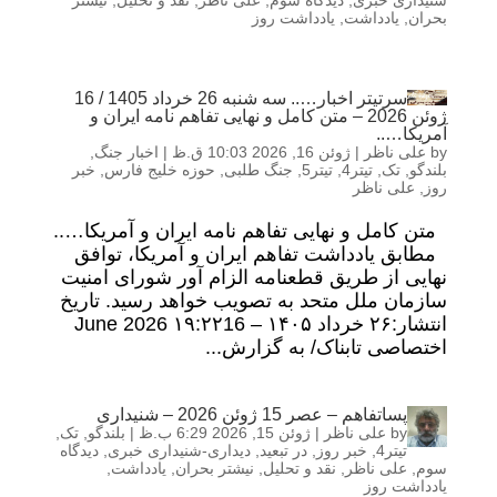
شنیداری خبری
,
دیدگاه سوم
,
علی ناظر
,
نقد و تحلیل
,
نیشتر
بحران
,
یادداشت
,
یادداشت روز
سرتیتر اخبار….. سه شنبه 26 خرداد 1405 / 16
ژوئن 2026 – متن کامل و نهایی تفاهم نامه ایران و
آمریکا…..
by
علی ناظر
|
ژوئن 16, 2026 10:03 ق.ظ
|
اخبار جنگ
,
بلندگو
,
تک
,
تیتر4
,
تیتر5
,
جنگ طلبی
,
حوزه خلیج فارس
,
خبر
روز
,
علی ناظر
متن کامل و نهایی تفاهم نامه ایران و آمریکا…..
مطابق یادداشت تفاهم ایران و آمریکا، توافق
نهایی از طریق قطعنامه الزام آور شورای امنیت
سازمان ملل متحد به تصویب خواهد رسید. تاریخ
انتشار:۲۶ خرداد ۱۴۰۵ – ۱۹:۲۲16 June 2026
اختصاصی تابناک/ به گزارش...
پساتفاهم – عصر 15 ژوئن 2026 – شنیداری
by
علی ناظر
|
ژوئن 15, 2026 6:29 ب.ظ
|
بلندگو
,
تک
,
تیتر4
,
خبر روز
,
در تبعید
,
دیداری-شنیداری خبری
,
دیدگاه
سوم
,
علی ناظر
,
نقد و تحلیل
,
نیشتر بحران
,
یادداشت
,
یادداشت روز