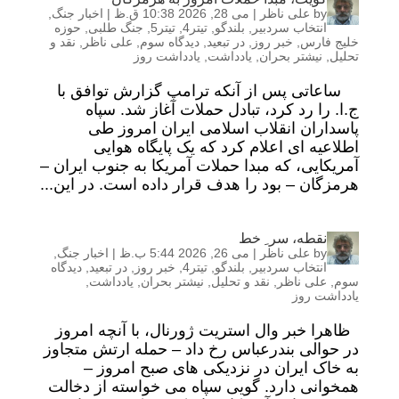
by
علی ناظر
|
می 28, 2026 10:38 ق.ظ
|
اخبار جنگ
,
انتخاب سردبیر
,
بلندگو
,
تیتر4
,
تیتر5
,
جنگ طلبی
,
حوزه
خلیج فارس
,
خبر روز
,
در تبعید
,
دیدگاه سوم
,
علی ناظر
,
نقد و
تحلیل
,
نیشتر بحران
,
یادداشت
,
یادداشت روز
ساعاتی پس از آنکه ترامپ گزارش توافق با
ج.ا. را رد کرد، تبادل حملات آغاز شد. سپاه
پاسداران انقلاب اسلامی ایران امروز طی
اطلاعیه ای اعلام کرد که یک پایگاه هوایی
آمریکایی، که مبدا حملات آمریکا به جنوب ایران –
هرمزگان – بود را هدف قرار داده است. در این...
نقطه، سر ِ خط
by
علی ناظر
|
می 26, 2026 5:44 ب.ظ
|
اخبار جنگ
,
انتخاب سردبیر
,
بلندگو
,
تیتر4
,
خبر روز
,
در تبعید
,
دیدگاه
سوم
,
علی ناظر
,
نقد و تحلیل
,
نیشتر بحران
,
یادداشت
,
یادداشت روز
ظاهرا خبر وال استریت ژورنال، با آنچه امروز
در حوالی بندرعباس رخ داد – حمله ارتش متجاوز
به خاک ایران در نزدیکی های صبح امروز –
همخوانی دارد. گویی سپاه می خواسته از دخالت