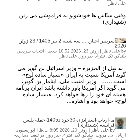
علی ناظر
وقتی سیّاس ها خودشونو به فراموشی می زنن
(شنیداری)
سرتیتر اخبار….. سه شنبه 2 تیر 1405 / 23 ژوئن
2026
by
علی ناظر
|
ژوئن 23, 2026 10:52 ب.ظ
|
انتخاب سردبیر
,
بلندگو
,
تک
,
تیتر4
,
خبر روز
,
علی ناظر
به نقل از الجزیره – وزیر اسرائیل بن گویر می
گوید آمریکا نسبت به ایران «بسیار ساده لوح»
است……. وزیر امنیت ملی، ایتامار بن گویر،
می گوید اگر آمریکا باور داشته باشد ایران برنامه
هسته ای خود را رها خواهد کرد، «بسیار ساده
لوح» خواهد بود و اشاره...
ما-ارباب-استراتژی-30خرداد1405-حمله پلیس
فرانسه (شنیداری)
by
علی ناظر
|
ژوئن 20, 2026 8:05 ب.ظ
|
اپوزیسیون
,
اربابان بی مروت
,
بلندگو
,
تک
,
تیتر4
,
خبر روز
,
در تبعید
,
دیداری-