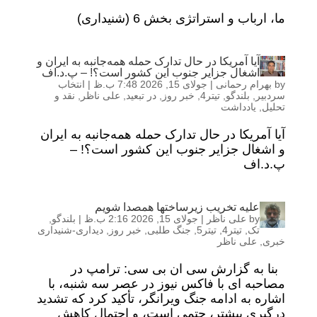
ما، ارباب و استراتژی بخش 6 (شنیداری)
آیا آمریکا در حال تدارک حمله همه‌جانبه به ایران و
اشغال جزایر جنوب این کشور است؟! – پ.د.اف
by
بهرام رحمانی
|
جولای 15, 2026 7:48 ب.ظ
|
انتخاب
سردبیر
,
بلندگو
,
تیتر4
,
خبر روز
,
در تبعید
,
علی ناظر
,
نقد و
تحلیل
,
یادداشت
آیا آمریکا در حال تدارک حمله همه‌جانبه به ایران
و اشغال جزایر جنوب این کشور است؟! –
پ.د.اف
علیه تخریب زیرساختها همصدا شویم
by
علی ناظر
|
جولای 15, 2026 2:16 ب.ظ
|
بلندگو
,
تک
,
تیتر4
,
تیتر5
,
جنگ طلبی
,
خبر روز
,
دیداری-شنیداری
خبری
,
علی ناظر
بنا به گزارش سی ان بی سی: ترامپ در
مصاحبه ای با فاکس نیوز در عصر سه شنبه، با
اشاره به ادامه جنگ ویرانگر، تأکید کرد که تشدید
درگیری بیشتر، حتمی است، و احتمال کاهش