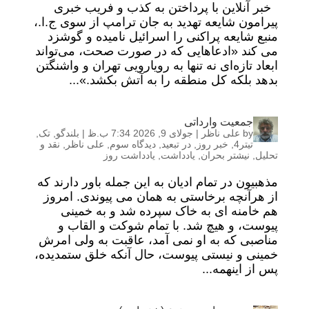
خبر آنلاین با پرداختن به کذب و فریب خبری
پیرامون شایعه تهدید به جان ترامپ از سوی ج.ا.،
منبع شایعه پراکنی را اسرائیل نامیده و گوشزد
می کند «ادعاهایی که در صورت صحت، می‌تواند
ابعاد تازه‌ای نه تنها به رویارویی تهران و واشنگتن
بدهد بلکه کل منطقه را به آتش بکشد.»...
جمعیت وارداتی
by
علی ناظر
|
جولای 9, 2026 7:34 ب.ظ
|
بلندگو
,
تک
,
تیتر4
,
خبر روز
,
در تبعید
,
دیدگاه سوم
,
علی ناظر
,
نقد و
تحلیل
,
نیشتر بحران
,
یادداشت
,
یادداشت روز
مذهبیون در تمام ادیان به این جمله باور دارند که
از هرآنچه برخاستی به همان می پیوندی. امروز
هم خامنه ای به خاک سپرده شد و به خمینی
پیوست، و هیچ شد. با تمام شوکت و القاب و
مناصبی که به او نمی آمد، عاقبت به ولی امرش
خمینی و نیستی پیوست، حال آنکه خلق ستمدیده،
پس از اینهمه...