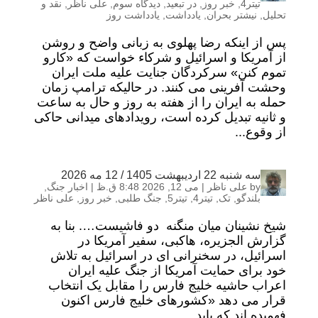
تیتر4
,
خبر روز
,
در تبعید
,
دیدگاه سوم
,
علی ناظر
,
نقد و
تحلیل
,
نیشتر بحران
,
یادداشت
,
یادداشت روز
پس از اینکه رضا پهلوی به زبانی واضح و روشن
از آمریکا و اسرائیل و شرکاء خواست که «کارو
تموم کنن» سرکردگان جنایت علیه ملت ایران
وحشت آفرینی می کنند. در حالیکه ترامپ زمان
حمله به ایران را از هفته به روز و حال به ساعت
و ثانیه تبدیل کرده است، رویدادهای میدانی حاکی
از وقوع...
سه شنبه 22 اردیبهشت 1405 / 12 مه 2026
by
علی ناظر
|
می 12, 2026 8:48 ق.ظ
|
اخبار جنگ
,
بلندگو
,
تک
,
تیتر4
,
تیتر5
,
جنگ طلبی
,
خبر روز
,
علی ناظر
شیخ نشینان میان منگنه دو فاشیست…. بنا به
گزارش الجزیره، هاکبی، سفیر آمریکا در
اسرائیل، در سخنرانی ای در اسرائیل به تلاش
خود برای حمایت آمریکا از جنگ علیه ایران
اعراب حاشیه خلیج فارس را مقابل یک انتخاب
قرار می دهد «کشورهای خلیج فارس اکنون
فهمیده اند که باید...