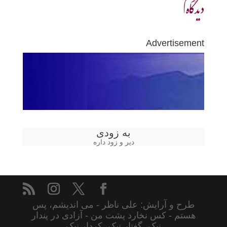
Advertisement
به زودی
دیر و زود داره
طرح و آرایش: علی ناظر - می اندیشم، پس
هستم - کس نخارد پشت من - آزادی در پندار
نیک، گفتار نیک، کردار نیک