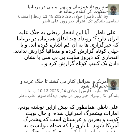
سه رویداد همزمان و مهم امنیتی در بریتانیا
-سکوت کر کننده رسانه ها
by
علی ناظر
|
جولای 25, 2026 11:45 ق.ظ
|
امنیتی/
نظامی
,
بلندگو
,
تک
,
تیتر4
,
خبر روز
,
علی ناظر
علی ناظر – آیا این انفجار ربطی به جنگ علیه
ایران دارد؟: رویداد چند اتفاق همزمان در بریتانیا
که خبرگزاری ها به آن کم اشاره کرده اند، و یا
خیلی کوتاه گزارش کرده و متعاقبا گزارش ندادند.
انفجاری که دیروز سایت بی بی سی با نشان
دادن یک کلیپ کوتاه گزارش کرد و...
آمریکا و اسرائیل کنار می کشند تا جنگ عرب و
عجم آغاز شود
by
سایت فارس
|
جولای 24, 2026 10:13 ب.ظ
|
بلندگو
,
تک
,
تیتر4
,
خبر روز
,
در تبعید
,
دیدگاه سوم
,
علی ناظر
علی ناظر: همانطور که پیش ازاین نوشته بودم،
امارات پیشمرگ اسرائیل شده، و حال نوبت
کویت و بحرین و عربستان است که پیشمرگ
آمریکا شوند، تا باری را که صدام نتوانست به
مقصد برساند، اینها کوله بری کرده و جنگ عرب و