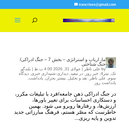
irancrises@gmail.com
ما، ارباب و استراتژی – بخش 7 – جنگ ادراکی/
جنگ شناختی
by
علی ناظر
|
جولای 31, 2026 4:00 ب.ظ
|
بلندگو
,
تک
,
تیتر4
,
خبر روز
,
در تبعید
,
دیداری-شنیداری خبری
,
دیدگاه
سوم
,
علی ناظر
,
نقد و تحلیل
,
نیشتر بحران
,
یادداشت
,
یادداشت روز
در جنگ ادراکی ذهن جامعه/فرد با تبلیغات مکرر،
و دستکاری احساسات برای تغییر باورها،
ارزش‌ها، و رفتار‌ها روبرو می شود. بهمین
خاطرست که مصّر هستم، فرهنگ مبارزاتی جدید
تدوین و پایه ریزی...