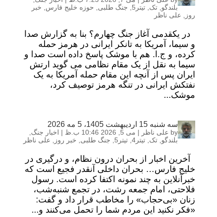
بلندگو
,
تک
,
تیتر5
,
جنگ طلبی
,
حوزه خلیج فارس
,
خبر
روز
,
علی ناظر
در یکقدمی آغاز جنگ چهارم؟ بنا به گزارش صدا
و سیما، آمریکا به تانکر ایرانی در هرمز حمله
کرده، و ج.ا. هم با موشک پاسخ داده است صدا و
سیما به نقل از یک مقام نظامی می گوید ارتش
ایران پس از آنچه این مقام حمله آمریکا به یک
نفتکش ایرانی در تنگه هرمز توصیف کرد،
موشک...
سه شنبه 15 اردیبهشت 1405، 5 مه 2026
by
علی ناظر
|
می 5, 2026 10:46 ب.ظ
|
اخبار جنگ
,
بلندگو
,
تک
,
تیتر4
,
تیتر5
,
جنگ طلبی
,
خبر روز
,
علی ناظر
آخرین اخبار از بحران درون نظام، و درگیری در
خلیج فارس… بحران داخلی آنقدر فجیع است که
خبرآنلاین به چند نمونه اکتفا کرده است. رسول
فلاحتی، امام جمعه رشت، در تجمع شنبه‌شب،
زنان «بی‌حجاب» را مخاطب قرار داد و گفت:
«فکر نکنید این مردم شما را تحمل می‌کنند و...