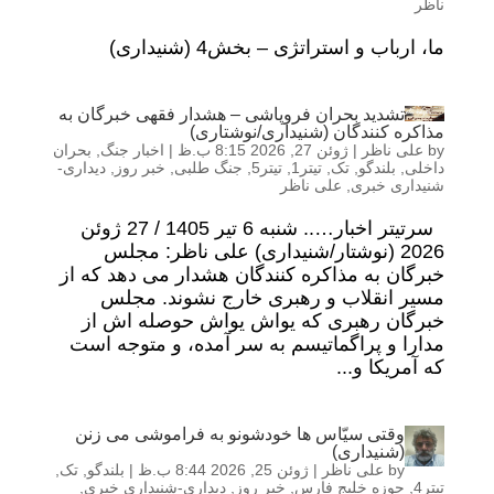
ناظر
ما، ارباب و استراتژی – بخش4 (شنیداری)
تشدید بحران فروپاشی – هشدار فقهی خبرگان به
مذاکره کنندگان (شنیداری/نوشتاری)
by
علی ناظر
|
ژوئن 27, 2026 8:15 ب.ظ
|
اخبار جنگ
,
بحران
داخلی
,
بلندگو
,
تک
,
تیتر1
,
تیتر5
,
جنگ طلبی
,
خبر روز
,
دیداری-
شنیداری خبری
,
علی ناظر
سرتیتر اخبار….. شنبه 6 تیر 1405 / 27 ژوئن
2026 (نوشتار/شنیداری) علی ناظر: مجلس
خبرگان به مذاکره کنندگان هشدار می دهد که از
مسیر انقلاب و رهبری خارج نشوند. مجلس
خبرگان رهبری که یواش یواش حوصله اش از
مدارا و پراگماتیسم به سر آمده، و متوجه است
که آمریکا و...
وقتی سیّاس ها خودشونو به فراموشی می زنن
(شنیداری)
by
علی ناظر
|
ژوئن 25, 2026 8:44 ب.ظ
|
بلندگو
,
تک
,
تیتر4
,
حوزه خلیج فارس
,
خبر روز
,
دیداری-شنیداری خبری
,